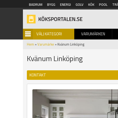
Hoppa till huvudinnehåll
BADRUM
BYGG
ENERGI
GOLV
KÖK
POOL
TR
VÄLJ KATEGORI
VARUMÄRKEN
BILDGALLERI
Hem
»
Varumärke
» Kvänum Linköping
Kvänum Linköping
KONTAKT