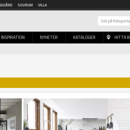
ÄDGÅRD
SOVRUM
VILLA
INSPIRATION
NYHETER
KATALOGER
HITTA 