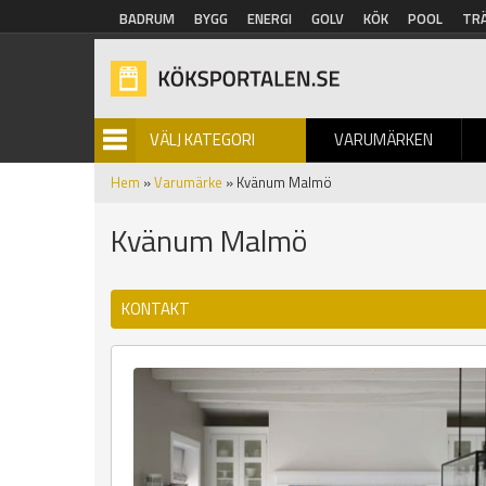
Hoppa till huvudinnehåll
BADRUM
BYGG
ENERGI
GOLV
KÖK
POOL
TR
VÄLJ KATEGORI
VARUMÄRKEN
BILDGALLERI
Hem
»
Varumärke
» Kvänum Malmö
Kvänum Malmö
KONTAKT