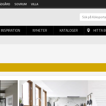
ÄDGÅRD
SOVRUM
VILLA
INSPIRATION
NYHETER
KATALOGER
HITTA 