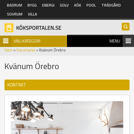
Hoppa till huvudinnehåll
BADRUM
BYGG
ENERGI
GOLV
KÖK
POOL
TRÄDGÅRD
SOVRUM
VILLA
VÄLJ KATEGORI
MENU
Hem
»
Varumärke
» Kvänum Örebro
Kvänum Örebro
KONTAKT