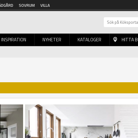
ÄDGÅRD
SOVRUM
VILLA
INSPIRATION
NYHETER
KATALOGER
HITTA 