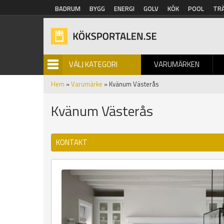
Hoppa till huvudinnehåll
BADRUM
BYGG
ENERGI
GOLV
KÖK
POOL
TR
VÄLJ KATEGORI
VARUMÄRKEN
BILDGALLERI
Hem
»
Varumärke
» Kvänum Västerås
Kvänum Västerås
KONTAKT