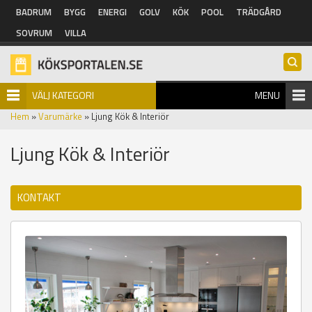
Hoppa till huvudinnehåll
BADRUM
BYGG
ENERGI
GOLV
KÖK
POOL
TRÄDGÅRD
SOVRUM
VILLA
VÄLJ KATEGORI
MENU
Hem
»
Varumärke
» Ljung Kök & Interiör
Ljung Kök & Interiör
KONTAKT