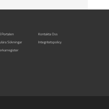
å Portalen
Kontakta Oss
ulära Sökningar
Integritetspolicy
verkarregister