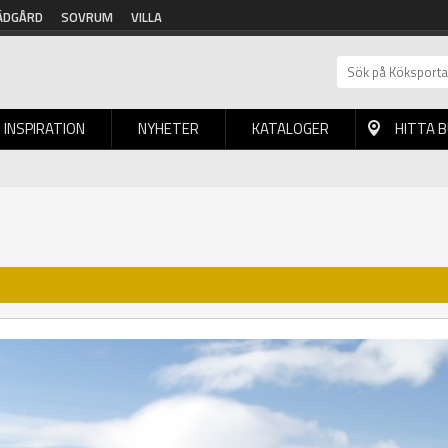
ÄDGÅRD
SOVRUM
VILLA
INSPIRATION
NYHETER
KATALOGER
HITTA 