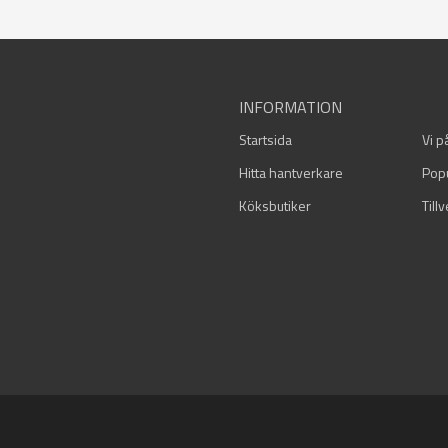
INFORMATION
Startsida
Vi p
Hitta hantverkare
Pop
Köksbutiker
Till