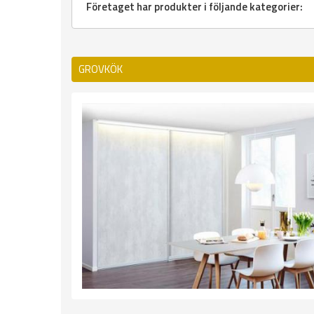
Företaget har produkter i följande kategorier:
GROVKÖK