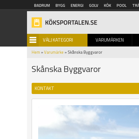
Hoppa till huvudinnehåll
BADRUM
BYGG
ENERGI
GOLV
KÖK
POOL
TR
VÄLJ KATEGORI
VARUMÄRKEN
BILDGALLERI
Hem
»
Varumärke
» Skånska Byggvaror
Skånska Byggvaror
KONTAKT