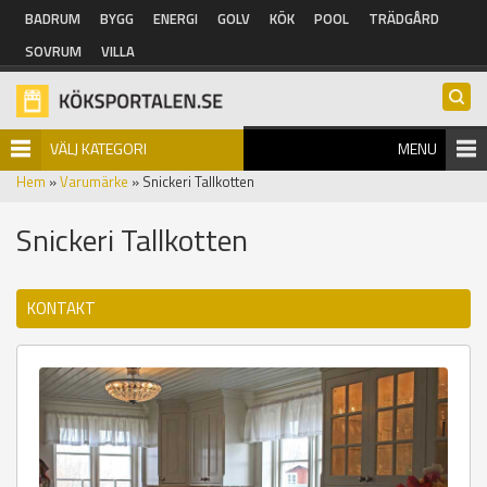
Hoppa till huvudinnehåll
BADRUM
BYGG
ENERGI
GOLV
KÖK
POOL
TRÄDGÅRD
SOVRUM
VILLA
VÄLJ KATEGORI
MENU
Hem
»
Varumärke
» Snickeri Tallkotten
Snickeri Tallkotten
KONTAKT