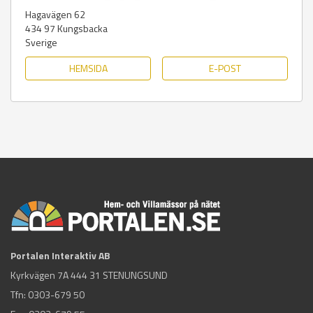
Hagavägen 62
434 97
Kungsbacka
Sverige
HEMSIDA
E-POST
Portalen Interaktiv AB
Kyrkvägen 7A 444 31 STENUNGSUND
Tfn:
0303-679 50