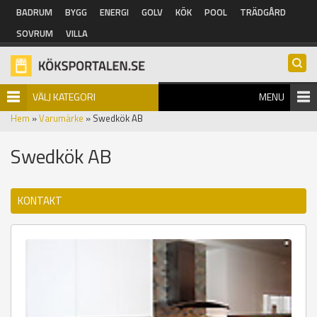
Hoppa till huvudinnehåll
BADRUM
BYGG
ENERGI
GOLV
KÖK
POOL
TRÄDGÅRD
SOVRUM
VILLA
VÄLJ KATEGORI
MENU
Hem
»
Varumärke
» Swedkök AB
Swedkök AB
KONTAKT