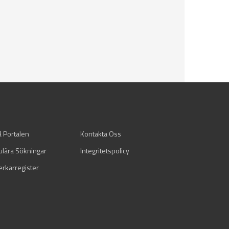
å Portalen
Kontakta Oss
ulära Sökningar
Integritetspolicy
verkarregister