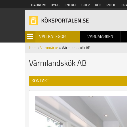
Hoppa till huvudinnehåll
BADRUM
BYGG
ENERGI
GOLV
KÖK
POOL
TR
VÄLJ KATEGORI
VARUMÄRKEN
BILDGALLERI
Hem
»
Varumärke
» Värmlandskök AB
Värmlandskök AB
KONTAKT