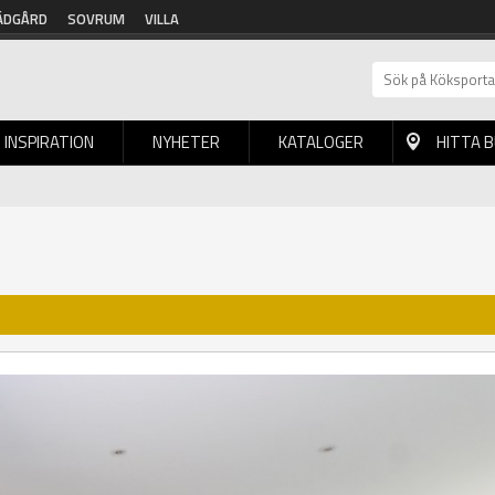
ÄDGÅRD
SOVRUM
VILLA
INSPIRATION
NYHETER
KATALOGER
HITTA 