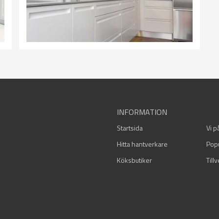
INFORMATION
Startsida
Vi p
Hitta hantverkare
Pop
Köksbutiker
Till