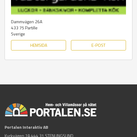
Dammvägen 26A
433 75
Partille
Sverige
HEMSIDA
E-POST
Portalen Interaktiv AB
Kyrkvägen 7A 444 31 STENUNGSUND