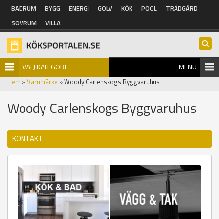
Hoppa till huvudinnehåll
BADRUM
BYGG
ENERGI
GOLV
KÖK
POOL
TRÄDGÅRD
SOVRUM
VILLA
VÄLJ KATEGORI
MENU
Hem
»
Varumärke
» Woody Carlenskogs Byggvaruhus
Woody Carlenskogs Byggvaruhus
KONTAKT