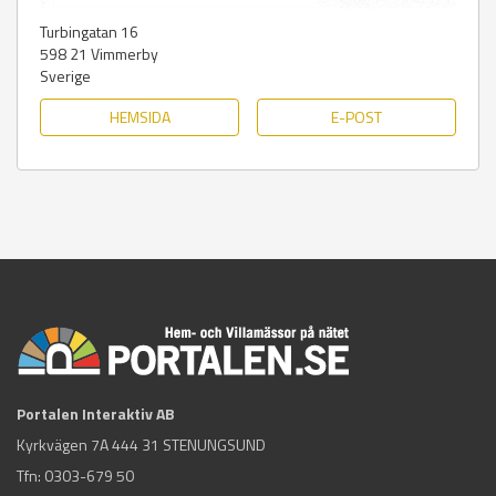
Turbingatan 16
598 21
Vimmerby
Sverige
HEMSIDA
E-POST
Portalen Interaktiv AB
Kyrkvägen 7A 444 31 STENUNGSUND
Tfn:
0303-679 50