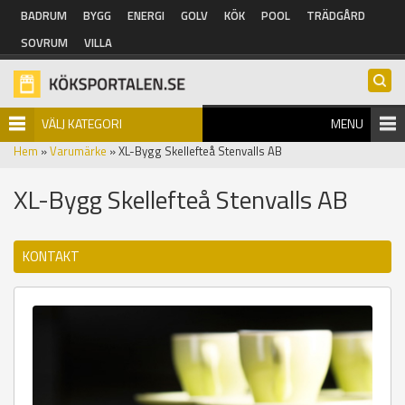
Hoppa till huvudinnehåll
BADRUM
BYGG
ENERGI
GOLV
KÖK
POOL
TRÄDGÅRD
SOVRUM
VILLA
VÄLJ KATEGORI
MENU
Hem
»
Varumärke
» XL-Bygg Skellefteå Stenvalls AB
XL-Bygg Skellefteå Stenvalls AB
KONTAKT