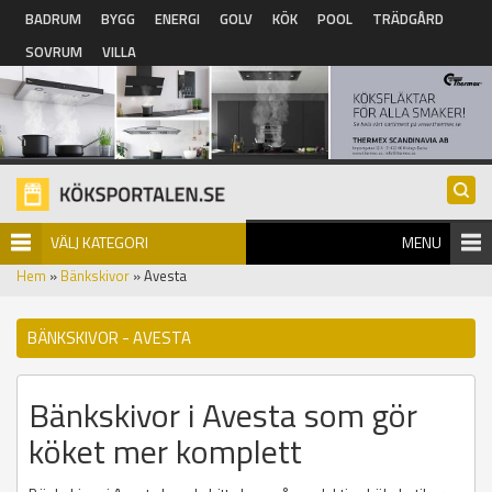
Hoppa till huvudinnehåll
BADRUM
BYGG
ENERGI
GOLV
KÖK
POOL
TRÄDGÅRD
SOVRUM
VILLA
VÄLJ KATEGORI
MENU
Hem
»
Bänkskivor
» Avesta
BÄNKSKIVOR - AVESTA
Bänkskivor i Avesta som gör
köket mer komplett