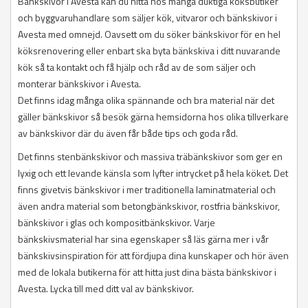
Bänkskivor i Avesta kan du hitta hos många duktiga köksbutiker
och byggvaruhandlare som säljer kök, vitvaror och bänkskivor i
Avesta med omnejd. Oavsett om du söker bänkskivor för en hel
köksrenovering eller enbart ska byta bänkskiva i ditt nuvarande
kök så ta kontakt och få hjälp och råd av de som säljer och
monterar bänkskivor i Avesta.
Det finns idag många olika spännande och bra material när det
gäller bänkskivor så besök gärna hemsidorna hos olika tillverkare
av bänkskivor där du även får både tips och goda råd.
Det finns stenbänkskivor och massiva träbänkskivor som ger en
lyxig och ett levande känsla som lyfter intrycket på hela köket. Det
finns givetvis bänkskivor i mer traditionella laminatmaterial och
även andra material som betongbänkskivor, rostfria bänkskivor,
bänkskivor i glas och kompositbänkskivor. Varje
bänkskivsmaterial har sina egenskaper så läs gärna mer i vår
bänkskivsinspiration för att fördjupa dina kunskaper och hör även
med de lokala butikerna för att hitta just dina bästa bänkskivor i
Avesta. Lycka till med ditt val av bänkskivor.