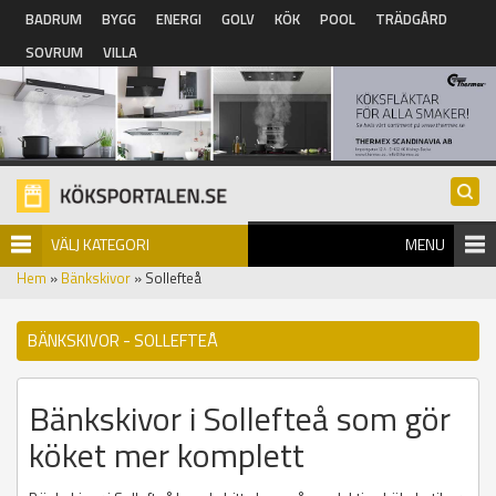
Hoppa till huvudinnehåll
BADRUM
BYGG
ENERGI
GOLV
KÖK
POOL
TRÄDGÅRD
SOVRUM
VILLA
VÄLJ KATEGORI
MENU
Hem
»
Bänkskivor
» Sollefteå
BÄNKSKIVOR - SOLLEFTEÅ
Bänkskivor i Sollefteå som gör
köket mer komplett