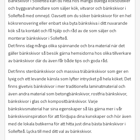
Bänkskivor i Sollefteå kan du hitta hos många duktiga köksbutiker
och byggvaruhandlare som säljer kök, vitvaror och bänkskivor i
Sollefteå med omnejd. Oavsett om du söker bänkskivor för en hel
köksrenovering eller enbart ska byta bänkskiva i ditt nuvarande
kök så ta kontakt och få hjälp och råd av de som säljer och
monterar bänkskivor i Sollefteå.
Det finns idag många olika spännande och bra material när det
gäller bänkskivor så besök gärna hemsidorna hos olika tillverkare
av bänkskivor där du även får både tips och goda råd.
Det finns stenbänkskivor och massiva träbänkskivor som ger en
lyxig och ett levande känsla som lyfter intrycket på hela köket. Det
finns givetvis bänkskivor i mer traditionella laminatmaterial och
även andra material som betongbänkskivor, rostfria bänkskivor,
bänkskivor i glas och kompositbänkskivor. Varje
bänkskivsmaterial har sina egenskaper så läs gärna mer i vår
bänkskivsinspiration för att fördjupa dina kunskaper och hör även
med de lokala butikerna för att hitta just dina bästa bänkskivor i
Sollefteå. Lycka till med ditt val av bänkskivor.