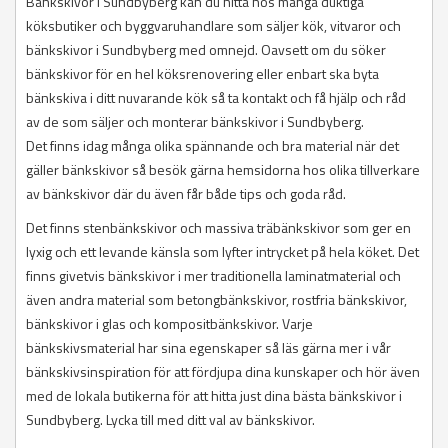
Bänkskivor i Sundbyberg kan du hitta hos många duktiga
köksbutiker och byggvaruhandlare som säljer kök, vitvaror och
bänkskivor i Sundbyberg med omnejd. Oavsett om du söker
bänkskivor för en hel köksrenovering eller enbart ska byta
bänkskiva i ditt nuvarande kök så ta kontakt och få hjälp och råd
av de som säljer och monterar bänkskivor i Sundbyberg.
Det finns idag många olika spännande och bra material när det
gäller bänkskivor så besök gärna hemsidorna hos olika tillverkare
av bänkskivor där du även får både tips och goda råd.
Det finns stenbänkskivor och massiva träbänkskivor som ger en
lyxig och ett levande känsla som lyfter intrycket på hela köket. Det
finns givetvis bänkskivor i mer traditionella laminatmaterial och
även andra material som betongbänkskivor, rostfria bänkskivor,
bänkskivor i glas och kompositbänkskivor. Varje
bänkskivsmaterial har sina egenskaper så läs gärna mer i vår
bänkskivsinspiration för att fördjupa dina kunskaper och hör även
med de lokala butikerna för att hitta just dina bästa bänkskivor i
Sundbyberg. Lycka till med ditt val av bänkskivor.