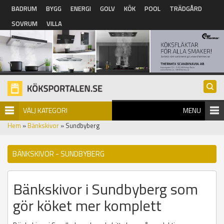
Hoppa till huvudinnehåll
BADRUM
BYGG
ENERGI
GOLV
KÖK
POOL
TRÄDGÅRD
SOVRUM
VILLA
VÄLJ KATEGORI
MENU
Hem
»
Bänkskivor
» Sundbyberg
BÄNKSKIVOR - SUNDBYBERG
Bänkskivor i Sundbyberg som
gör köket mer komplett