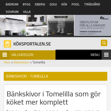
Hoppa till huvudinnehåll
BADRUM
BYGG
ENERGI
GOLV
KÖK
POOL
TRÄDGÅRD
SOVRUM
VILLA
VÄLJ KATEGORI
MENU
Hem
»
Bänkskivor
» Tomelilla
BÄNKSKIVOR - TOMELILLA
Bänkskivor i Tomelilla som gör
köket mer komplett