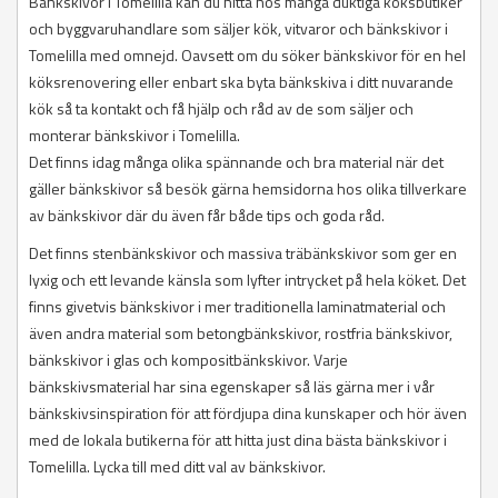
Bänkskivor i Tomelilla kan du hitta hos många duktiga köksbutiker
och byggvaruhandlare som säljer kök, vitvaror och bänkskivor i
Tomelilla med omnejd. Oavsett om du söker bänkskivor för en hel
köksrenovering eller enbart ska byta bänkskiva i ditt nuvarande
kök så ta kontakt och få hjälp och råd av de som säljer och
monterar bänkskivor i Tomelilla.
Det finns idag många olika spännande och bra material när det
gäller bänkskivor så besök gärna hemsidorna hos olika tillverkare
av bänkskivor där du även får både tips och goda råd.
Det finns stenbänkskivor och massiva träbänkskivor som ger en
lyxig och ett levande känsla som lyfter intrycket på hela köket. Det
finns givetvis bänkskivor i mer traditionella laminatmaterial och
även andra material som betongbänkskivor, rostfria bänkskivor,
bänkskivor i glas och kompositbänkskivor. Varje
bänkskivsmaterial har sina egenskaper så läs gärna mer i vår
bänkskivsinspiration för att fördjupa dina kunskaper och hör även
med de lokala butikerna för att hitta just dina bästa bänkskivor i
Tomelilla. Lycka till med ditt val av bänkskivor.