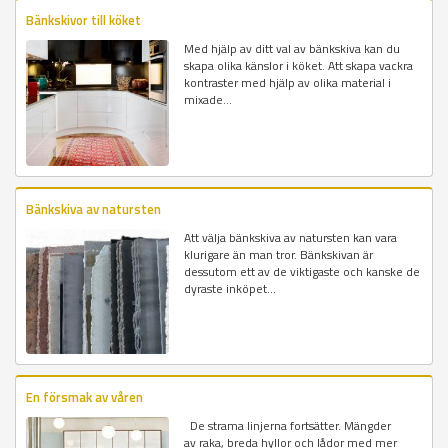
Bänkskivor till köket
Med hjälp av ditt val av bänkskiva kan du
skapa olika känslor i köket. Att skapa vackra
kontraster med hjälp av olika material i
mixade...
Bänkskiva av natursten
Att välja bänkskiva av natursten kan vara
klurigare än man tror. Bänkskivan är
dessutom ett av de viktigaste och kanske de
dyraste inköpet...
En försmak av våren
De strama linjerna fortsätter. Mängder
av raka, breda hyllor och lådor med mer