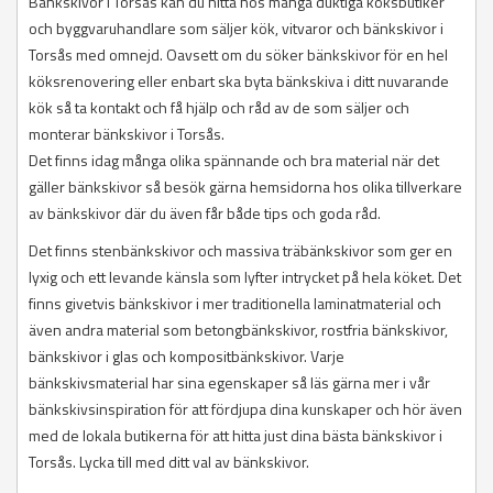
Bänkskivor i Torsås kan du hitta hos många duktiga köksbutiker
och byggvaruhandlare som säljer kök, vitvaror och bänkskivor i
Torsås med omnejd. Oavsett om du söker bänkskivor för en hel
köksrenovering eller enbart ska byta bänkskiva i ditt nuvarande
kök så ta kontakt och få hjälp och råd av de som säljer och
monterar bänkskivor i Torsås.
Det finns idag många olika spännande och bra material när det
gäller bänkskivor så besök gärna hemsidorna hos olika tillverkare
av bänkskivor där du även får både tips och goda råd.
Det finns stenbänkskivor och massiva träbänkskivor som ger en
lyxig och ett levande känsla som lyfter intrycket på hela köket. Det
finns givetvis bänkskivor i mer traditionella laminatmaterial och
även andra material som betongbänkskivor, rostfria bänkskivor,
bänkskivor i glas och kompositbänkskivor. Varje
bänkskivsmaterial har sina egenskaper så läs gärna mer i vår
bänkskivsinspiration för att fördjupa dina kunskaper och hör även
med de lokala butikerna för att hitta just dina bästa bänkskivor i
Torsås. Lycka till med ditt val av bänkskivor.