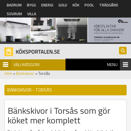
Hoppa till huvudinnehåll
BADRUM
BYGG
ENERGI
GOLV
KÖK
POOL
TRÄDGÅRD
SOVRUM
VILLA
VÄLJ KATEGORI
MENU
Hem
»
Bänkskivor
» Torsås
BÄNKSKIVOR - TORSÅS
Bänkskivor i Torsås som gör
köket mer komplett