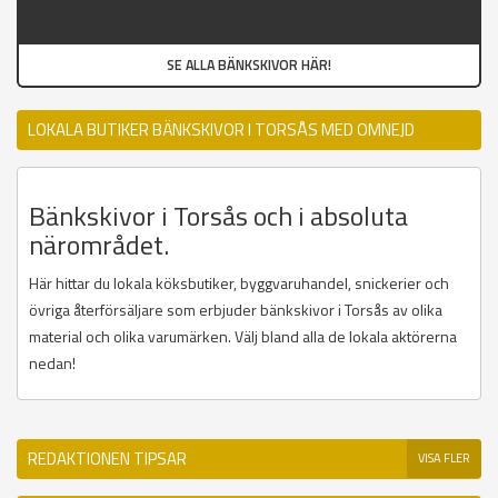
SE ALLA BÄNKSKIVOR HÄR!
LOKALA BUTIKER BÄNKSKIVOR I TORSÅS MED OMNEJD
Bänkskivor i Torsås och i absoluta
närområdet.
Här hittar du lokala köksbutiker, byggvaruhandel, snickerier och
övriga återförsäljare som erbjuder bänkskivor i Torsås av olika
material och olika varumärken. Välj bland alla de lokala aktörerna
nedan!
REDAKTIONEN TIPSAR
VISA FLER