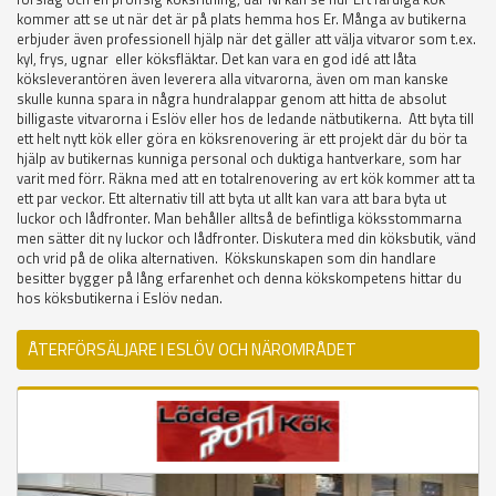
kommer att se ut när det är på plats hemma hos Er. Många av butikerna
erbjuder även professionell hjälp när det gäller att välja vitvaror som t.ex.
kyl, frys, ugnar eller köksfläktar. Det kan vara en god idé att låta
köksleverantören även leverera alla vitvarorna, även om man kanske
skulle kunna spara in några hundralappar genom att hitta de absolut
billigaste vitvarorna i Eslöv eller hos de ledande nätbutikerna. Att byta till
ett helt nytt kök eller göra en köksrenovering är ett projekt där du bör ta
hjälp av butikernas kunniga personal och duktiga hantverkare, som har
varit med förr. Räkna med att en totalrenovering av ert kök kommer att ta
ett par veckor. Ett alternativ till att byta ut allt kan vara att bara byta ut
luckor och lådfronter. Man behåller alltså de befintliga köksstommarna
men sätter dit ny luckor och lådfronter. Diskutera med din köksbutik, vänd
och vrid på de olika alternativen. Kökskunskapen som din handlare
besitter bygger på lång erfarenhet och denna kökskompetens hittar du
hos köksbutikerna i Eslöv nedan.
ÅTERFÖRSÄLJARE I ESLÖV OCH NÄROMRÅDET