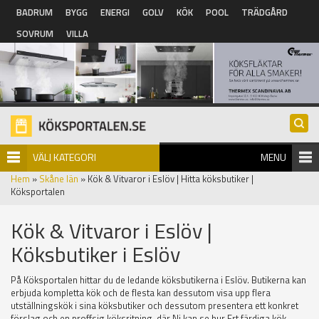
Hoppa till huvudinnehåll
BADRUM
BYGG
ENERGI
GOLV
KÖK
POOL
TRÄDGÅRD
SOVRUM
VILLA
VÄLJ KATEGORI
MENU
Hem
»
Skåne län
» Kök & Vitvaror i Eslöv | Hitta köksbutiker |
Köksportalen
Kök & Vitvaror i Eslöv |
Köksbutiker i Eslöv
På Köksportalen hittar du de ledande köksbutikerna i Eslöv. Butikerna kan
erbjuda kompletta kök och de flesta kan dessutom visa upp flera
utställningskök i sina köksbutiker och dessutom presentera ett konkret
förslag och en proffsig köksritning, där Ni kan se hur Ert färdiga kök