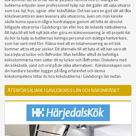
butikerna erbjuder även professionell hjälp när det gäller att välja vitvaror
som t.ex. kyl, frys, ugnar eller köksfläktar. Det kan vara en god idé att låta
köksleverantören även leverera alla vitvarorna, även om man kanske
skulle kunna spara in några hundralappar genom att hitta de absolut
billigaste vitvarorna i Gävleborgs län eller hos de ledande nätbutikerna.
Att byta till ett helt nytt kök eller göra en köksrenovering är ett projekt där
du bör ta hjälp av butikernas kunniga personal och duktiga hantverkare,
som har varit med förr. Räkna med att en totalrenovering av ert kök
kommer att ta ett par veckor. Ett alternativ till att byta ut allt kan vara att
bara byta ut luckor och lådfronter. Man behåller alltså de befintliga
köksstommarna men sätter dit ny luckor och lådfronter. Diskutera med
din köksbutik, vänd och vrid på de olika alternativen. Kökskunskapen som
din handlare besitter bygger på lång erfarenhet och denna
kökskompetens hittar du hos köksbutikerna i Gävleborgs län nedan.
ÅTERFÖRSÄLJARE I GÄVLEBORGS LÄN OCH NÄROMRÅDET