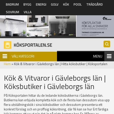
Hoppa till huvudinnehåll
BADRUM
BYGG
ENERGI
GOLV
KÖK
POOL
TRÄDGÅRD
SOVRUM
VILLA
VÄLJ KATEGORI
MENU
Hem
» Kök & Vitvaror i Gävleborgs län | Hitta köksbutiker | Köksportalen
Kök & Vitvaror i Gävleborgs län |
Köksbutiker i Gävleborgs län
På Köksportalen hittar du de ledande köksbutikerna i Gävleborgs län.
Butikerna kan erbjuda kompletta kök och de flesta kan dessutom visa upp
flera utställningskök i sina köksbutiker och dessutom presentera ett
konkret förslag och en proffsig köksritning, där Ni kan se hur Ert färdiga
kök kommer att se ut när det är på plats hemma hos Er. Många av