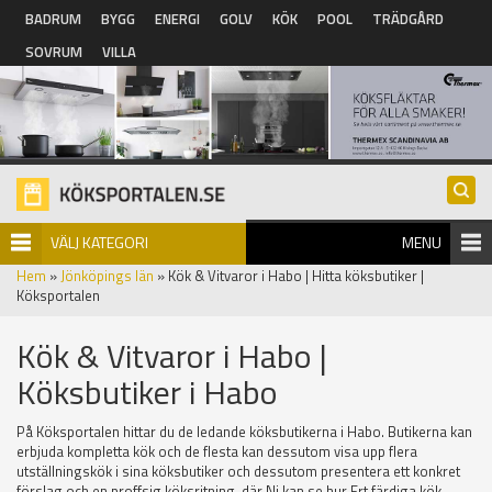
Hoppa till huvudinnehåll
BADRUM
BYGG
ENERGI
GOLV
KÖK
POOL
TRÄDGÅRD
SOVRUM
VILLA
VÄLJ KATEGORI
MENU
Hem
»
Jönköpings län
» Kök & Vitvaror i Habo | Hitta köksbutiker |
Köksportalen
Kök & Vitvaror i Habo |
Köksbutiker i Habo
På Köksportalen hittar du de ledande köksbutikerna i Habo. Butikerna kan
erbjuda kompletta kök och de flesta kan dessutom visa upp flera
utställningskök i sina köksbutiker och dessutom presentera ett konkret
förslag och en proffsig köksritning, där Ni kan se hur Ert färdiga kök