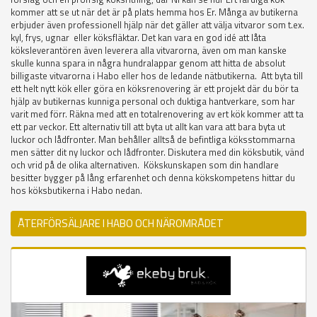
kommer att se ut när det är på plats hemma hos Er. Många av butikerna
erbjuder även professionell hjälp när det gäller att välja vitvaror som t.ex.
kyl, frys, ugnar eller köksfläktar. Det kan vara en god idé att låta
köksleverantören även leverera alla vitvarorna, även om man kanske
skulle kunna spara in några hundralappar genom att hitta de absolut
billigaste vitvarorna i Habo eller hos de ledande nätbutikerna. Att byta till
ett helt nytt kök eller göra en köksrenovering är ett projekt där du bör ta
hjälp av butikernas kunniga personal och duktiga hantverkare, som har
varit med förr. Räkna med att en totalrenovering av ert kök kommer att ta
ett par veckor. Ett alternativ till att byta ut allt kan vara att bara byta ut
luckor och lådfronter. Man behåller alltså de befintliga köksstommarna
men sätter dit ny luckor och lådfronter. Diskutera med din köksbutik, vänd
och vrid på de olika alternativen. Kökskunskapen som din handlare
besitter bygger på lång erfarenhet och denna kökskompetens hittar du
hos köksbutikerna i Habo nedan.
ÅTERFÖRSÄLJARE I HABO OCH NÄROMRÅDET