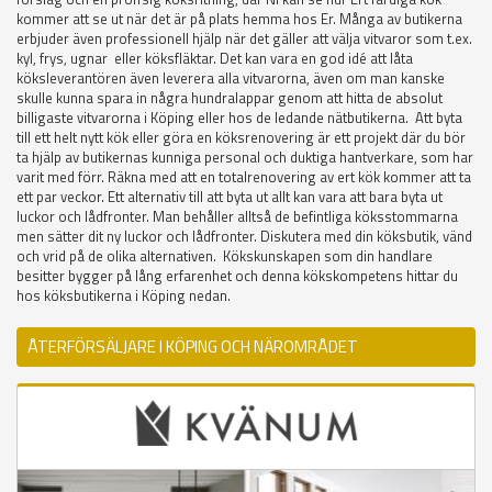
kommer att se ut när det är på plats hemma hos Er. Många av butikerna
erbjuder även professionell hjälp när det gäller att välja vitvaror som t.ex.
kyl, frys, ugnar eller köksfläktar. Det kan vara en god idé att låta
köksleverantören även leverera alla vitvarorna, även om man kanske
skulle kunna spara in några hundralappar genom att hitta de absolut
billigaste vitvarorna i Köping eller hos de ledande nätbutikerna. Att byta
till ett helt nytt kök eller göra en köksrenovering är ett projekt där du bör
ta hjälp av butikernas kunniga personal och duktiga hantverkare, som har
varit med förr. Räkna med att en totalrenovering av ert kök kommer att ta
ett par veckor. Ett alternativ till att byta ut allt kan vara att bara byta ut
luckor och lådfronter. Man behåller alltså de befintliga köksstommarna
men sätter dit ny luckor och lådfronter. Diskutera med din köksbutik, vänd
och vrid på de olika alternativen. Kökskunskapen som din handlare
besitter bygger på lång erfarenhet och denna kökskompetens hittar du
hos köksbutikerna i Köping nedan.
ÅTERFÖRSÄLJARE I KÖPING OCH NÄROMRÅDET