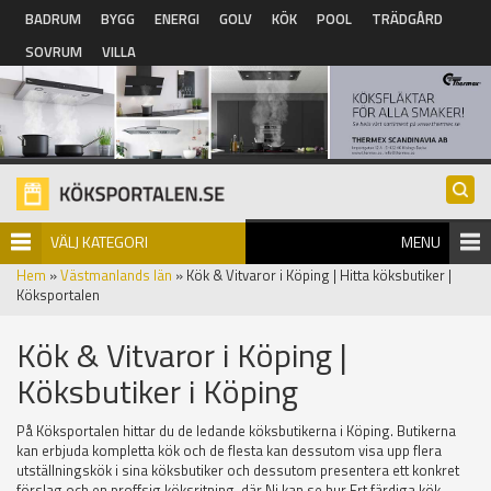
Hoppa till huvudinnehåll
BADRUM
BYGG
ENERGI
GOLV
KÖK
POOL
TRÄDGÅRD
SOVRUM
VILLA
VÄLJ KATEGORI
MENU
Hem
»
Västmanlands län
» Kök & Vitvaror i Köping | Hitta köksbutiker |
Köksportalen
Kök & Vitvaror i Köping |
Köksbutiker i Köping
På Köksportalen hittar du de ledande köksbutikerna i Köping. Butikerna
kan erbjuda kompletta kök och de flesta kan dessutom visa upp flera
utställningskök i sina köksbutiker och dessutom presentera ett konkret
förslag och en proffsig köksritning, där Ni kan se hur Ert färdiga kök