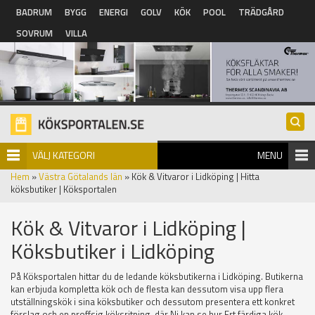
Hoppa till huvudinnehåll
BADRUM
BYGG
ENERGI
GOLV
KÖK
POOL
TRÄDGÅRD
SOVRUM
VILLA
VÄLJ KATEGORI
MENU
Hem
»
Västra Götalands län
» Kök & Vitvaror i Lidköping | Hitta
köksbutiker | Köksportalen
Kök & Vitvaror i Lidköping |
Köksbutiker i Lidköping
På Köksportalen hittar du de ledande köksbutikerna i Lidköping. Butikerna
kan erbjuda kompletta kök och de flesta kan dessutom visa upp flera
utställningskök i sina köksbutiker och dessutom presentera ett konkret
förslag och en proffsig köksritning, där Ni kan se hur Ert färdiga kök