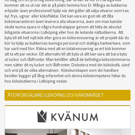
kommer att se ut när det är på plats hemma hos Er. Många av butikerna
erbjuder även professionell hjälp när det gäller att välja vitvaror som t.ex.
kyl, frys, ugnar eller köksfläktar. Det kan vara en god idé att låta
köksleverantören även leverera alla vitvarorna, även om man kanske
skulle kunna spara in några hundralappar genom att hitta de absolut
billigaste vitvarorna i Lidköping eller hos de ledande nätbutikerna. Att
byta till ett helt nytt kök eller göra en köksrenovering är ett projekt där du
bör ta hjälp av butikernas kunniga personal och duktiga hantverkare, som
har varit med förr. Räkna med att en totalrenovering av ert kök kommer
att ta ett par veckor. Ett alternativ till att byta ut allt kan vara att bara byta
ut luckor och lådfronter. Man behåller alltså de befintliga köksstommarna
men sätter dit ny luckor och lådfronter. Diskutera med din köksbutik, vänd
och vrid på de olika alternativen. Kökskunskapen som din handlare
besitter bygger på lång erfarenhet och denna kökskompetens hittar du
hos köksbutikerna i Lidköping nedan.
ÅTERFÖRSÄLJARE I LIDKÖPING OCH NÄROMRÅDET