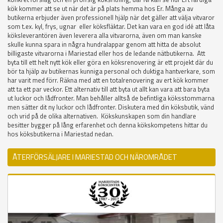
kök kommer att se ut när det är på plats hemma hos Er. Många av
butikerna erbjuder även professionell hjälp när det gäller att välja vitvaror
som t.ex. kyl, frys, ugnar eller köksfläktar. Det kan vara en god idé att låta
köksleverantören även leverera alla vitvarorna, även om man kanske
skulle kunna spara in några hundralappar genom att hitta de absolut
billigaste vitvarorna i Mariestad eller hos de ledande nätbutikerna. Att
byta till ett helt nytt kök eller göra en köksrenovering är ett projekt där du
bör ta hjälp av butikernas kunniga personal och duktiga hantverkare, som
har varit med förr. Räkna med att en totalrenovering av ert kök kommer
att ta ett par veckor. Ett alternativ till att byta ut allt kan vara att bara byta
ut luckor och lådfronter. Man behåller alltså de befintliga köksstommarna
men sätter dit ny luckor och lådfronter. Diskutera med din köksbutik, vänd
och vrid på de olika alternativen. Kökskunskapen som din handlare
besitter bygger på lång erfarenhet och denna kökskompetens hittar du
hos köksbutikerna i Mariestad nedan.
ÅTERFÖRSÄLJARE I MARIESTAD OCH NÄROMRÅDET