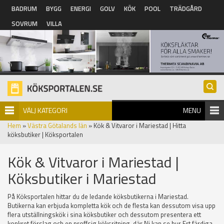
Hoppa till huvudinnehåll
BADRUM
BYGG
ENERGI
GOLV
KÖK
POOL
TRÄDGÅRD
SOVRUM
VILLA
VÄLJ KATEGORI
MENU
Hem
»
Västra Götalands län
» Kök & Vitvaror i Mariestad | Hitta
köksbutiker | Köksportalen
Kök & Vitvaror i Mariestad |
Köksbutiker i Mariestad
På Köksportalen hittar du de ledande köksbutikerna i Mariestad.
Butikerna kan erbjuda kompletta kök och de flesta kan dessutom visa upp
flera utställningskök i sina köksbutiker och dessutom presentera ett
konkret förslag och en proffsig köksritning, där Ni kan se hur Ert färdiga