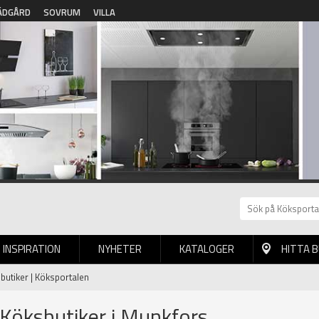
ÄDGÅRD
SOVRUM
VILLA
INSPIRATION
NYHETER
KATALOGER
HITTA 
sbutiker | Köksportalen
 Köksbutiker i Munkfors