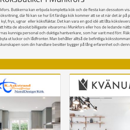
fors. Butikerna kan erbjuda kompletta kök och de flesta kan dessutom visa 
öksritning, där Ni kan se hur Ert färdiga kök kommer att se ut när det är p
ex. kyl, frys, ugnar eller köksfläktar. Det kan vara en god idé att låta köksl
itta de absolut billigaste vitvarorna i Munkfors eller hos de ledande nätbuti
ernas kunniga personal och duktiga hantverkare, som har varit med förr. Räk
 bara byta ut luckor och lådfronter. Man behåller alltså de befintliga köksstom
Kökskunskapen som din handlare besitter bygger på lång erfarenhet och den