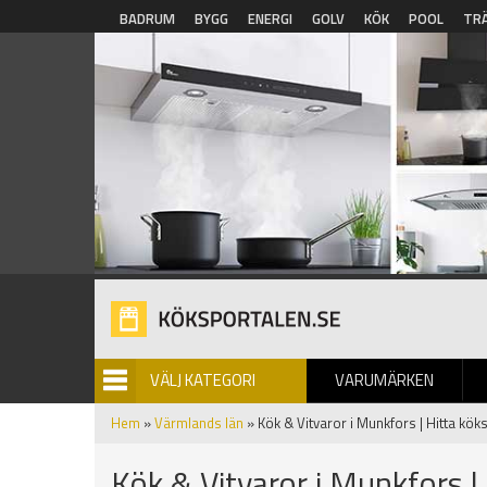
Hoppa till huvudinnehåll
BADRUM
BYGG
ENERGI
GOLV
KÖK
POOL
TR
VÄLJ KATEGORI
VARUMÄRKEN
BILDGALLERI
Hem
»
Värmlands län
» Kök & Vitvaror i Munkfors | Hitta kök
Kök & Vitvaror i Munkfors |