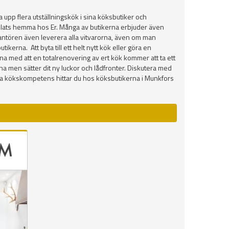
upp flera utställningskök i sina köksbutiker och
å plats hemma hos Er. Många av butikerna erbjuder även
everantören även leverera alla vitvarorna, även om man
kerna. Att byta till ett helt nytt kök eller göra en
na med att en totalrenovering av ert kök kommer att ta ett
marna men sätter dit ny luckor och lådfronter. Diskutera med
na kökskompetens hittar du hos köksbutikerna i Munkfors