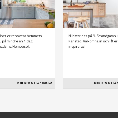
älper er renovera hemmets
Ni hittar oss på N. Strandgatan 1
a, på mindre än 1 dag.
Karlstad. Välkomna in och låt er
nadsfria Hembesök.
inspireras!
MER INFO & TILL HEMSIDA
MER INFO & TILL