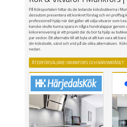
På Köksportalen hittar du de ledande köksbutikerna i Munk
dessutom presentera ett konkret förslag och en proffsig k
professionell hjälp när det gäller att välja vitvaror som t.
kanske skulle kunna spara in några hundralappar genom att h
köksrenovering är ett projekt där du bör ta hjälp av butik
par veckor. Ett alternativ till att byta ut allt kan vara att
din köksbutik, vänd och vrid på de olika alternativen. 
nedan.
ÅTERFÖRSÄLJARE I MUNKFORS OCH NÄROMRÅDET