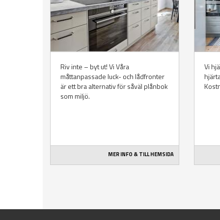
Riv inte – byt ut! Vi Våra
Vi hj
måttanpassade luck- och lådfronter
hjärt
är ett bra alternativ för såväl plånbok
Kost
som miljö.
MER INFO & TILL HEMSIDA