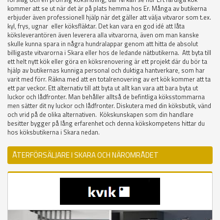
kommer att se ut när det är på plats hemma hos Er. Många av butikerna
erbjuder även professionell hjälp när det gäller att välja vitvaror som t.ex.
kyl, frys, ugnar eller köksfläktar. Det kan vara en god idé att låta
köksleverantören även leverera alla vitvarorna, även om man kanske
skulle kunna spara in några hundralappar genom att hitta de absolut
billigaste vitvarorna i Skara eller hos de ledande nätbutikerna. Att byta till
ett helt nytt kök eller göra en köksrenovering är ett projekt där du bör ta
hjälp av butikernas kunniga personal och duktiga hantverkare, som har
varit med förr. Räkna med att en totalrenovering av ert kök kommer att ta
ett par veckor. Ett alternativ till att byta ut allt kan vara att bara byta ut
luckor och lådfronter. Man behåller alltså de befintliga köksstommarna
men sätter dit ny luckor och lådfronter. Diskutera med din köksbutik, vänd
och vrid på de olika alternativen. Kökskunskapen som din handlare
besitter bygger på lång erfarenhet och denna kökskompetens hittar du
hos köksbutikerna i Skara nedan.
ÅTERFÖRSÄLJARE I SKARA OCH NÄROMRÅDET