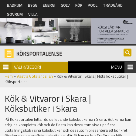
Hoppa till huvudinnehåll
BADRUM
BYGG
ENERGI
GOLV
KÖK
POOL
TRÄDGÅRD
SOVRUM
VILLA
VÄLJ KATEGORI
MENU
Hem
»
Västra Götalands län
» Kök & Vitvaror i Skara | Hitta köksbutiker |
Köksportalen
Kök & Vitvaror i Skara |
Köksbutiker i Skara
På Köksportalen hittar du de ledande köksbutikerna i Skara. Butikerna kan
erbjuda kompletta kök och de flesta kan dessutom visa upp flera
utställningskök i sina köksbutiker och dessutom presentera ett konkret
förslag och en proffsig köksritning, där Ni kan se hur Ert färdiga kök