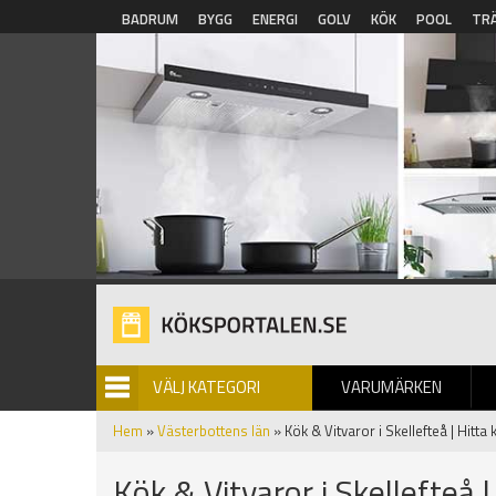
Hoppa till huvudinnehåll
BADRUM
BYGG
ENERGI
GOLV
KÖK
POOL
TR
VÄLJ KATEGORI
VARUMÄRKEN
BILDGALLERI
Hem
»
Västerbottens län
» Kök & Vitvaror i Skellefteå | Hitta
Kök & Vitvaror i Skellefteå |