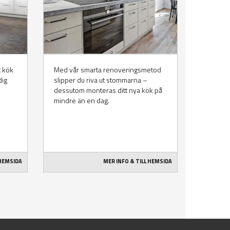
t kök
Med vår smarta renoveringsmetod
dig
slipper du riva ut stommarna –
dessutom monteras ditt nya kök på
mindre än en dag.
 HEMSIDA
MER INFO & TILL HEMSIDA