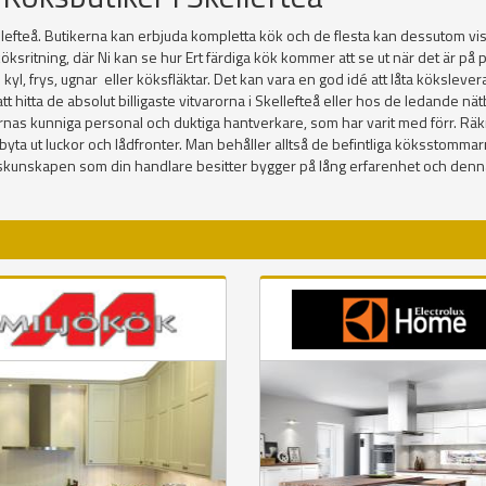
lefteå. Butikerna kan erbjuda kompletta kök och de flesta kan dessutom visa
öksritning, där Ni kan se hur Ert färdiga kök kommer att se ut när det är p
ex. kyl, frys, ugnar eller köksfläktar. Det kan vara en god idé att låta köksl
tta de absolut billigaste vitvarorna i Skellefteå eller hos de ledande nätbuti
ernas kunniga personal och duktiga hantverkare, som har varit med förr. Räk
 bara byta ut luckor och lådfronter. Man behåller alltså de befintliga köksstom
ökskunskapen som din handlare besitter bygger på lång erfarenhet och denn