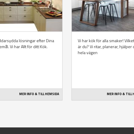
darsydda lösningar efter Dina
Vi har kök för alla smaker! Vilke
mål. Vi har Allt för ditt Kök.
är du? Vi ritar, planerar, hjälper 
hela vägen
MER INFO & TILL HEMSIDA
MER INFO & TILL