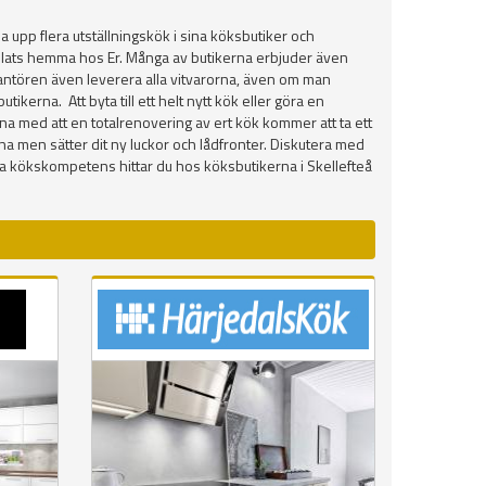
 upp flera utställningskök i sina köksbutiker och
å plats hemma hos Er. Många av butikerna erbjuder även
everantören även leverera alla vitvarorna, även om man
kerna. Att byta till ett helt nytt kök eller göra en
na med att en totalrenovering av ert kök kommer att ta ett
marna men sätter dit ny luckor och lådfronter. Diskutera med
a kökskompetens hittar du hos köksbutikerna i Skellefteå