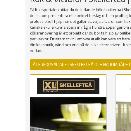
På Köksportalen hittar du de ledande köksbutikerna i Skel
dessutom presentera ett konkret förslag och en proffsig k
professionell hjälp när det gäller att välja vitvaror som t.
kanske skulle kunna spara in några hundralappar genom att hi
köksrenovering är ett projekt där du bör ta hjälp av butik
par veckor. Ett alternativ till att byta ut allt kan vara att
din köksbutik, vänd och vrid på de olika alternativen. K
nedan.
ÅTERFÖRSÄLJARE I SKELLEFTEÅ OCH NÄROMRÅDET