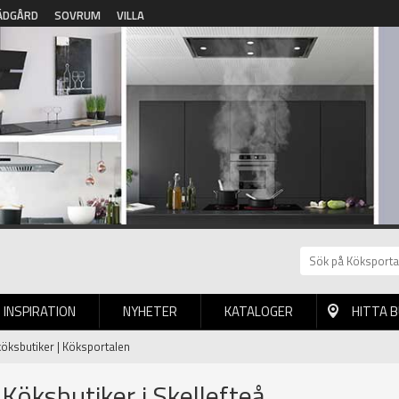
ÄDGÅRD
SOVRUM
VILLA
INSPIRATION
NYHETER
KATALOGER
HITTA 
 köksbutiker | Köksportalen
 Köksbutiker i Skellefteå