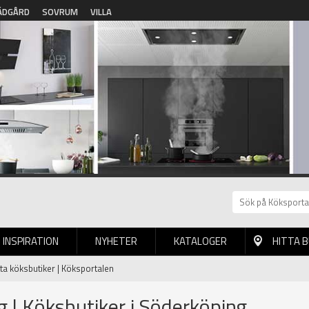
ÄDGÅRD
SOVRUM
VILLA
INSPIRATION
NYHETER
KATALOGER
HITTA 
tta köksbutiker | Köksportalen
g | Köksbutiker i Söderköping