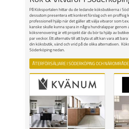
På Köksportalen hittar du de ledande köksbutikerna i Söde
dessutom presentera ett konkret förslag och en proffsig k
professionell hjälp när det gäller att välja vitvaror som t.
kanske skulle kunna spara in några hundralappar genom att h
köksrenovering är ett projekt där du bör ta hjälp av butik
par veckor. Ett alternativ till att byta ut allt kan vara att
din köksbutik, vänd och vrid på de olika alternativen. K
Söderköping nedan.
ÅTERFÖRSÄLJARE I SÖDERKÖPING OCH NÄROMRÅD