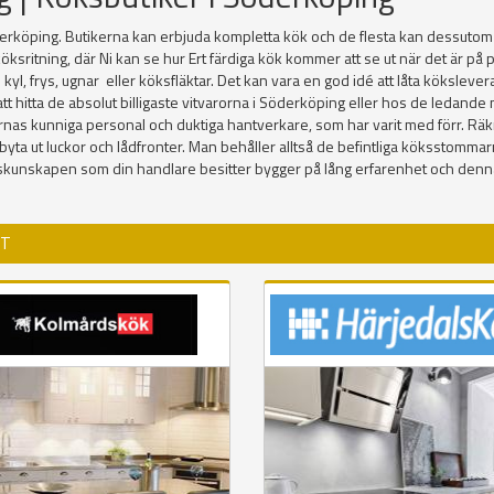
rköping. Butikerna kan erbjuda kompletta kök och de flesta kan dessutom vi
öksritning, där Ni kan se hur Ert färdiga kök kommer att se ut när det är p
ex. kyl, frys, ugnar eller köksfläktar. Det kan vara en god idé att låta köksl
itta de absolut billigaste vitvarorna i Söderköping eller hos de ledande nätb
ernas kunniga personal och duktiga hantverkare, som har varit med förr. Räk
 bara byta ut luckor och lådfronter. Man behåller alltså de befintliga köksstom
ökskunskapen som din handlare besitter bygger på lång erfarenhet och den
ET