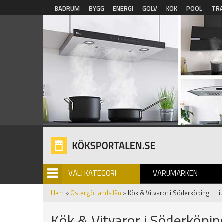
Hoppa till huvudinnehåll
BADRUM
BYGG
ENERGI
GOLV
KÖK
POOL
TR
VÄLJ KATEGORI
VARUMÄRKEN
BILDGALLERI
Hem
»
Östergötlands län
» Kök & Vitvaror i Söderköping | Hi
Kök & Vitvaror i Söderköpin