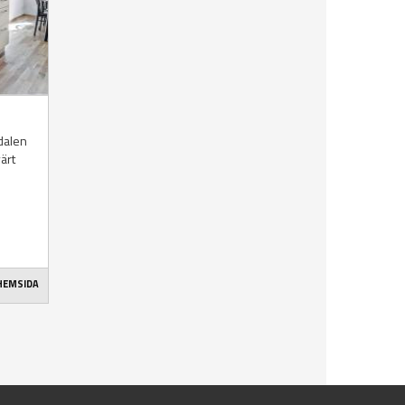
sdalen
värt
 HEMSIDA