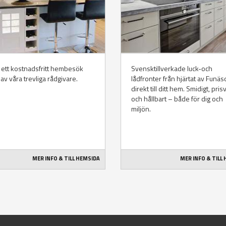
ett kostnadsfritt hembesök
Svensktillverkade luck-och
av våra trevliga rådgivare.
lådfronter från hjärtat av Funä
direkt till ditt hem. Smidigt, pris
och hållbart – både för dig och
miljön.
MER INFO & TILL HEMSIDA
MER INFO & TILL