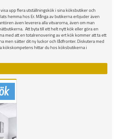
sa upp flera utställningskök i sina köksbutiker och
å plats hemma hos Er. Många av butikerna erbjuder även
everantören även leverera alla vitvarorna, även om man
utikerna. Att byta till ett helt nytt kök eller göra en
na med att en totalrenovering av ert kök kommer att ta ett
marna men sätter dit ny luckor och lådfronter. Diskutera med
na kökskompetens hittar du hos köksbutikerna i