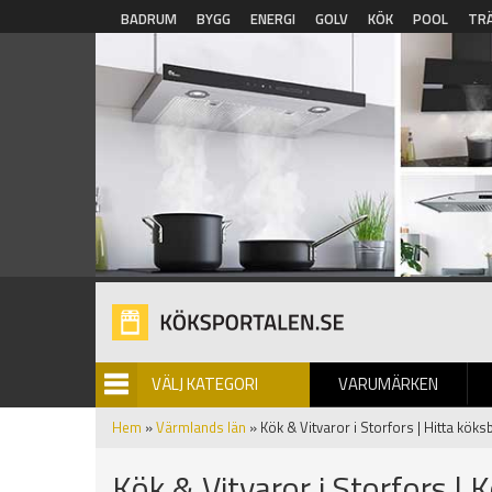
Hoppa till huvudinnehåll
BADRUM
BYGG
ENERGI
GOLV
KÖK
POOL
TR
VÄLJ KATEGORI
VARUMÄRKEN
BILDGALLERI
Hem
»
Värmlands län
» Kök & Vitvaror i Storfors | Hitta köks
Kök & Vitvaror i Storfors | 