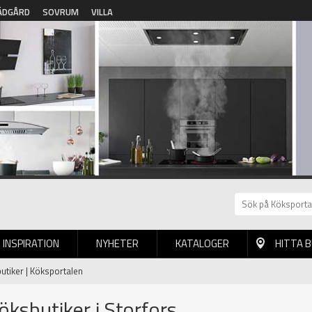
ÄDGÅRD
SOVRUM
VILLA
INSPIRATION
NYHETER
KATALOGER
HITTA 
butiker | Köksportalen
Köksbutiker i Storfors