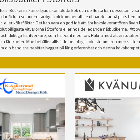
fors. Butikerna kan erbjuda kompletta kök och de flesta kan dessutom visa 
, där Ni kan se hur Ert färdiga kök kommer att se ut när det är på plats he
 ugnar eller köksfläktar. Det kan vara en god idé att låta köksleverantören äv
 billigaste vitvarorna i Storfors eller hos de ledande nätbutikerna. Att byta
 och duktiga hantverkare, som har varit med förr. Räkna med att en totalreno
uckor och lådfronter. Man behåller alltså de befintliga köksstommarna men sätte
om din handlare besitter bygger på lång erfarenhet och denna kökskompeten