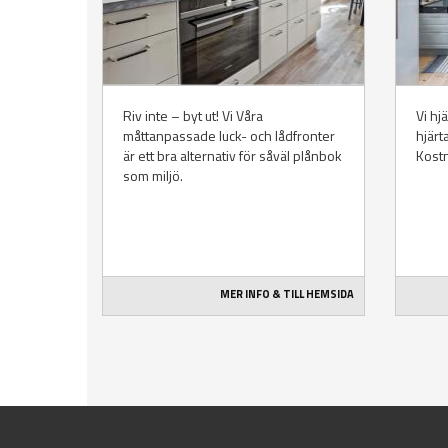
Riv inte – byt ut! Vi Våra
Vi hj
måttanpassade luck- och lådfronter
hjärt
är ett bra alternativ för såväl plånbok
Kost
som miljö.
MER INFO & TILL HEMSIDA