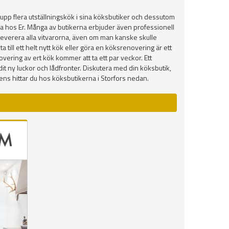
upp flera utställningskök i sina köksbutiker och dessutom
mma hos Er. Många av butikerna erbjuder även professionell
en leverera alla vitvarorna, även om man kanske skulle
 till ett helt nytt kök eller göra en köksrenovering är ett
vering av ert kök kommer att ta ett par veckor. Ett
r dit ny luckor och lådfronter. Diskutera med din köksbutik,
s hittar du hos köksbutikerna i Storfors nedan.