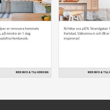
älper er renovera hemmets
Ni hittar oss på N. Strandgatan 1
a, på mindre än 1 dag.
Karlstad. Välkomna in och låt er
nadsfria Hembesök.
inspireras!
MER INFO & TILL HEMSIDA
MER INFO & TILL