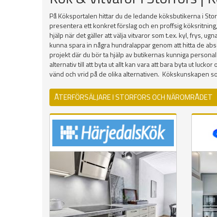
På Köksportalen hittar du de ledande köksbutikerna i Stor
presentera ett konkret förslag och en proffsig köksritning
hjälp när det gäller att välja vitvaror som t.ex. kyl, frys,
kunna spara in några hundralappar genom att hitta de absolut
projekt där du bör ta hjälp av butikernas kunniga personal
alternativ till att byta ut allt kan vara att bara byta ut l
vänd och vrid på de olika alternativen. Kökskunskapen s
ÅTERFÖRSÄLJARE I STORFORS OCH NÄROMRÅDET