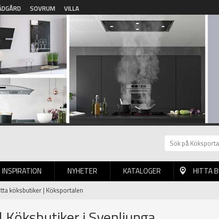
ÄDGÅRD
SOVRUM
VILLA
INSPIRATION
NYHETER
KATALOGER
HITTA 
itta köksbutiker | Köksportalen
| Köksbutiker i Svenljunga