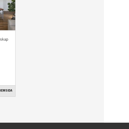
nskap
 HEMSIDA