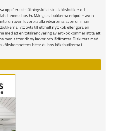
a upp flera utställningskök i sina köksbutiker och
å plats hemma hos Er. Många av butikerna erbjuder även
everantören även leverera alla vitvarorna, även om man
ikerna. Att byta till ett helt nytt kök eller göra en
na med att en totalrenovering av ert kök kommer att ta ett
marna men sätter dit ny luckor och lådfronter. Diskutera med
na kökskompetens hittar du hos köksbutikerna i