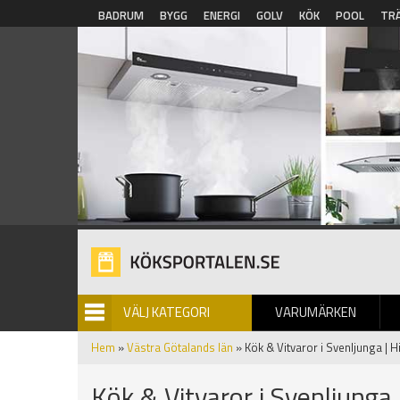
Hoppa till huvudinnehåll
BADRUM
BYGG
ENERGI
GOLV
KÖK
POOL
TR
VÄLJ KATEGORI
VARUMÄRKEN
BILDGALLERI
Hem
»
Västra Götalands län
» Kök & Vitvaror i Svenljunga | H
Kök & Vitvaror i Svenljunga 