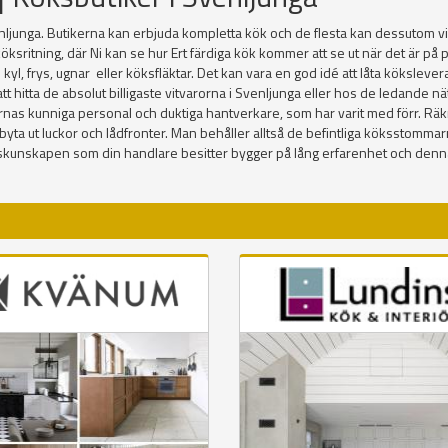
ljunga. Butikerna kan erbjuda kompletta kök och de flesta kan dessutom vis
öksritning, där Ni kan se hur Ert färdiga kök kommer att se ut när det är p
ex. kyl, frys, ugnar eller köksfläktar. Det kan vara en god idé att låta köksl
itta de absolut billigaste vitvarorna i Svenljunga eller hos de ledande nätbut
ernas kunniga personal och duktiga hantverkare, som har varit med förr. Räk
 bara byta ut luckor och lådfronter. Man behåller alltså de befintliga köksstom
ökskunskapen som din handlare besitter bygger på lång erfarenhet och den