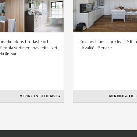
v marknadens bredaste och
Kök med känsla och kvalité Ku
flexibla sortiment oavsett vilket
- Kvalité - Service
u än har.
MER INFO & TILL HEMSIDA
MER INFO & TILL