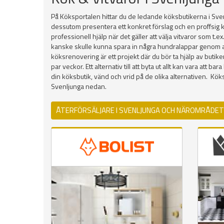
På Köksportalen hittar du de ledande köksbutikerna i Sven
dessutom presentera ett konkret förslag och en proffsig k
professionell hjälp när det gäller att välja vitvaror som t.
kanske skulle kunna spara in några hundralappar genom att h
köksrenovering är ett projekt där du bör ta hjälp av butik
par veckor. Ett alternativ till att byta ut allt kan vara att
din köksbutik, vänd och vrid på de olika alternativen. K
Svenljunga nedan.
ÅTERFÖRSÄLJARE I SVENLJUNGA OCH NÄROMRÅDET