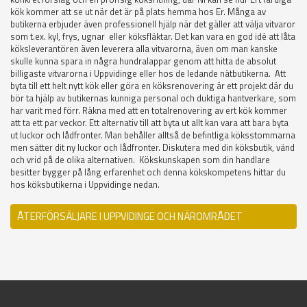
kök kommer att se ut när det är på plats hemma hos Er. Många av
butikerna erbjuder även professionell hjälp när det gäller att välja vitvaror
som t.ex. kyl, frys, ugnar eller köksfläktar. Det kan vara en god idé att låta
köksleverantören även leverera alla vitvarorna, även om man kanske
skulle kunna spara in några hundralappar genom att hitta de absolut
billigaste vitvarorna i Uppvidinge eller hos de ledande nätbutikerna. Att
byta till ett helt nytt kök eller göra en köksrenovering är ett projekt där du
bör ta hjälp av butikernas kunniga personal och duktiga hantverkare, som
har varit med förr. Räkna med att en totalrenovering av ert kök kommer
att ta ett par veckor. Ett alternativ till att byta ut allt kan vara att bara byta
ut luckor och lådfronter. Man behåller alltså de befintliga köksstommarna
men sätter dit ny luckor och lådfronter. Diskutera med din köksbutik, vänd
och vrid på de olika alternativen. Kökskunskapen som din handlare
besitter bygger på lång erfarenhet och denna kökskompetens hittar du
hos köksbutikerna i Uppvidinge nedan.
ÅTERFÖRSÄLJARE I UPPVIDINGE OCH NÄROMRÅDET