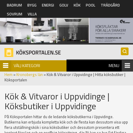
Hoppa till huvudinnehåll
BADRUM
BYGG
ENERGI
GOLV
KÖK
POOL
TRÄDGÅRD
SOVRUM
VILLA
VÄLJ KATEGORI
MENU
Hem
»
Kronobergs län
» Kök & Vitvaror i Uppvidinge | Hitta köksbutiker |
Köksportalen
Kök & Vitvaror i Uppvidinge |
Köksbutiker i Uppvidinge
På Köksportalen hittar du de ledande köksbutikerna i Uppvidinge.
Butikerna kan erbjuda kompletta kök och de flesta kan dessutom visa upp
flera utställningskök i sina köksbutiker och dessutom presentera ett
konkret förslag och en proffsig köksritning, där Ni kan se hur Ert färdiga