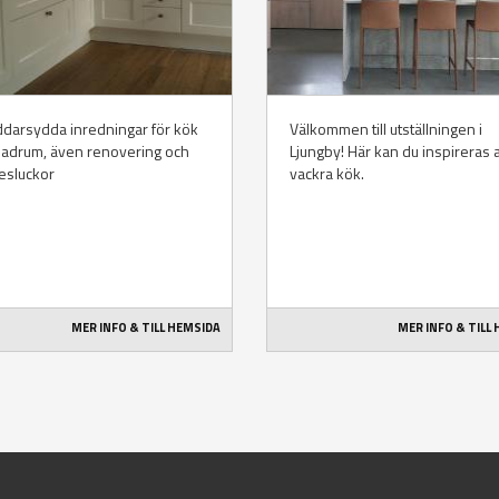
darsydda inredningar för kök
Välkommen till utställningen i
badrum, även renovering och
Ljungby! Här kan du inspireras a
esluckor
vackra kök.
MER INFO & TILL HEMSIDA
MER INFO & TILL