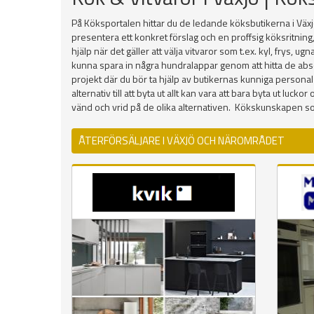
På Köksportalen hittar du de ledande köksbutikerna i Växj
presentera ett konkret förslag och en proffsig köksritning
hjälp när det gäller att välja vitvaror som t.ex. kyl, frys,
kunna spara in några hundralappar genom att hitta de absolu
projekt där du bör ta hjälp av butikernas kunniga personal
alternativ till att byta ut allt kan vara att bara byta ut l
vänd och vrid på de olika alternativen. Kökskunskapen s
ÅTERFÖRSÄLJARE I VÄXJÖ OCH NÄROMRÅDET