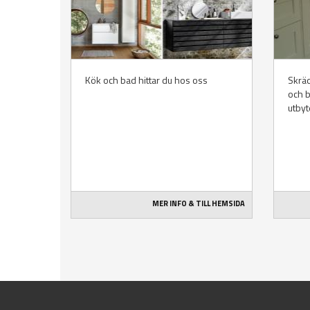
Kök och bad hittar du hos oss
Skräd
och 
utbyt
MER INFO & TILL HEMSIDA