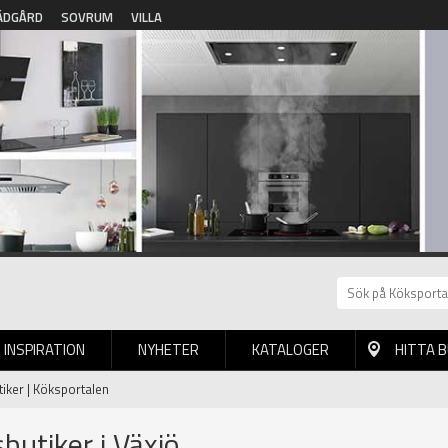
ÄDGÅRD
SOVRUM
VILLA
INSPIRATION
NYHETER
KATALOGER
HITTA 
tiker | Köksportalen
sbutiker i Växjö