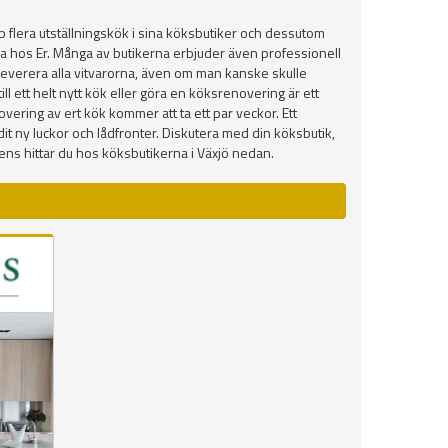
 flera utställningskök i sina köksbutiker och dessutom
mma hos Er. Många av butikerna erbjuder även professionell
en leverera alla vitvarorna, även om man kanske skulle
ll ett helt nytt kök eller göra en köksrenovering är ett
vering av ert kök kommer att ta ett par veckor. Ett
r dit ny luckor och lådfronter. Diskutera med din köksbutik,
ns hittar du hos köksbutikerna i Växjö nedan.