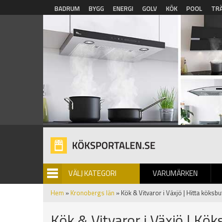
Hoppa till huvudinnehåll
BADRUM
BYGG
ENERGI
GOLV
KÖK
POOL
TR
VÄLJ KATEGORI
VARUMÄRKEN
BILDGALLERI
Hem
»
Kronobergs län
» Kök & Vitvaror i Växjö | Hitta köksbu
Kök & Vitvaror i Växjö | Kök