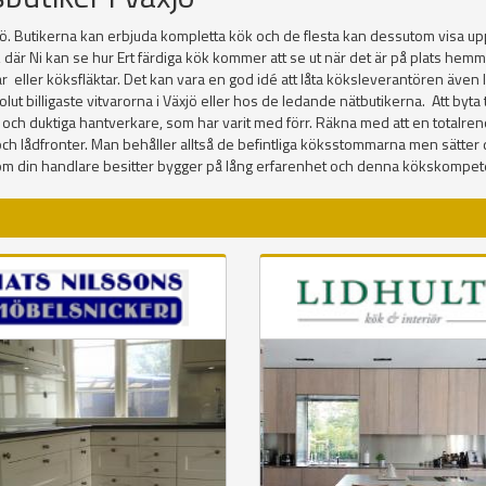
ö. Butikerna kan erbjuda kompletta kök och de flesta kan dessutom visa upp
, där Ni kan se hur Ert färdiga kök kommer att se ut när det är på plats he
 ugnar eller köksfläktar. Det kan vara en god idé att låta köksleverantören äv
t billigaste vitvarorna i Växjö eller hos de ledande nätbutikerna. Att byta ti
 och duktiga hantverkare, som har varit med förr. Räkna med att en totalreno
uckor och lådfronter. Man behåller alltså de befintliga köksstommarna men sätte
om din handlare besitter bygger på lång erfarenhet och denna kökskompete