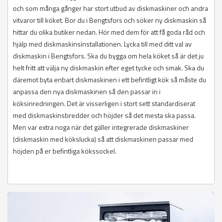
och som många gånger har stort utbud av diskmaskiner och andra
vitvaror till köket. Bor du i Bengtsfors och söker ny diskmaskin så
hittar du olika butiker nedan. Hör med dem för att få goda råd och
hjälp med diskmaskinsinstallationen. Lycka till med ditt val av
diskmaskin i Bengtsfors. Ska du bygga om hela köket så är det ju
helt fritt att välja ny diskmaskin efter eget tycke och smak. Ska du
däremot byta enbart diskmaskinen i ett befintligt kök så måste du
anpassa den nya diskmaskinen så den passar in i
köksinredningen. Det är visserligen i stort sett standardiserat
med diskmaskinsbredder och höjder så det mesta ska passa.
Men var extra noga när det gäller integrerade diskmaskiner
(diskmaskin med kökslucka) så att diskmaskinen passar med
höjden på er befintliga kökssockel.