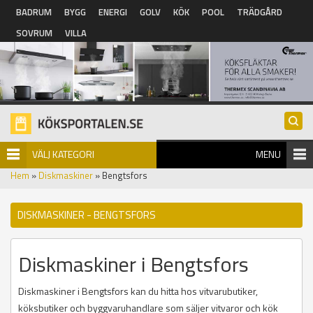
Hoppa till huvudinnehåll
BADRUM
BYGG
ENERGI
GOLV
KÖK
POOL
TRÄDGÅRD
SOVRUM
VILLA
VÄLJ KATEGORI
MENU
Hem
»
Diskmaskiner
» Bengtsfors
DISKMASKINER - BENGTSFORS
Diskmaskiner i Bengtsfors
Diskmaskiner i Bengtsfors kan du hitta hos vitvarubutiker,
köksbutiker och byggvaruhandlare som säljer vitvaror och kök