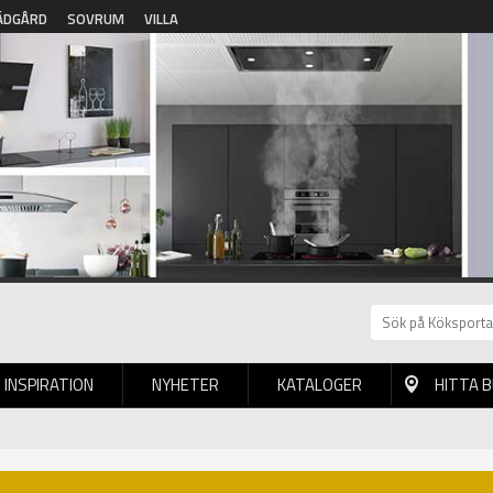
ÄDGÅRD
SOVRUM
VILLA
INSPIRATION
NYHETER
KATALOGER
HITTA 