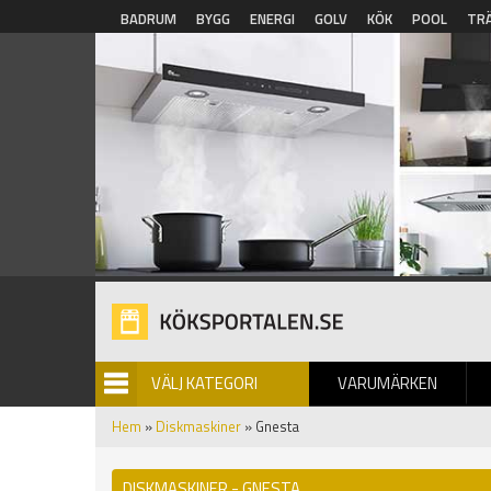
Hoppa till huvudinnehåll
BADRUM
BYGG
ENERGI
GOLV
KÖK
POOL
TR
VÄLJ KATEGORI
VARUMÄRKEN
BILDGALLERI
Hem
»
Diskmaskiner
» Gnesta
DISKMASKINER - GNESTA