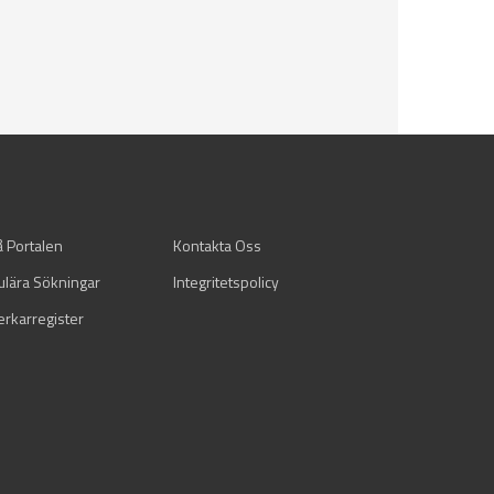
å Portalen
Kontakta Oss
ulära Sökningar
Integritetspolicy
verkarregister