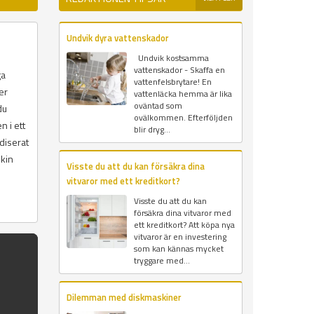
Undvik dyra vattenskador
Undvik kostsamma
vattenskador - Skaffa en
ga
vattenfelsbrytare! En
er
vattenläcka hemma är lika
oväntad som
du
ovälkommen. Efterföljden
n i ett
blir dryg...
diserat
skin
Visste du att du kan försäkra dina
vitvaror med ett kreditkort?
Visste du att du kan
försäkra dina vitvaror med
ett kreditkort? Att köpa nya
vitvaror är en investering
som kan kännas mycket
tryggare med...
Dilemman med diskmaskiner