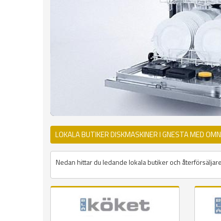
LOKALA BUTIKER DISKMASKINER I GNESTA MED OMN
Nedan hittar du ledande lokala butiker och återförsäljar