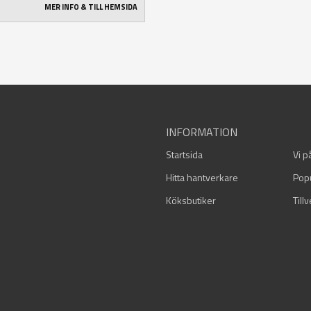
MER INFO & TILL HEMSIDA
INFORMATION
Startsida
Vi p
Hitta hantverkare
Pop
Köksbutiker
Till