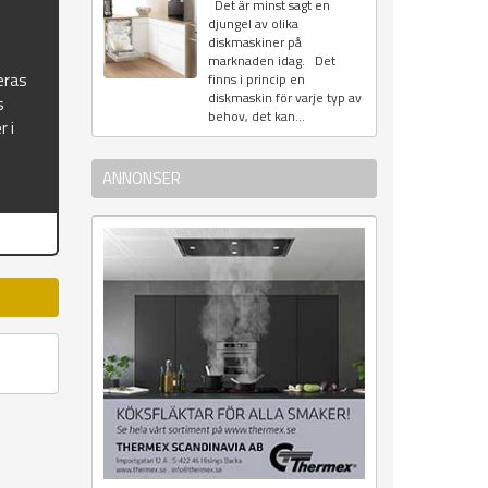
Det är minst sagt en
djungel av olika
diskmaskiner på
marknaden idag. Det
eras
finns i princip en
diskmaskin för varje typ av
s
behov, det kan...
r i
ANNONSER