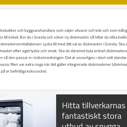
 köksbutiker och byggvaruhandlare som säljer vitvaror och kök och som mån
 till köket. Bor du i Gnesta och söker ny diskmaskin så hittar du olika butik
kmaskinsinstallationen. Lycka till med ditt val av diskmaskin i Gnesta. Ska 
diskmaskin efter eget tycke och smak. Ska du däremot byta enbart diskmaskine
så den passar in i köksinredningen. Det är visserligen i stort sett standar
ssa. Men var extra noga när det gäller integrerade diskmaskiner (diskma
å er befintliga kökssockel.
Hitta tillverkarnas
fantastiskt stora
utbud av snygga