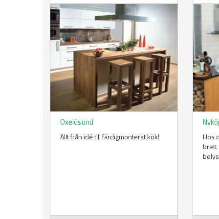
Oxelösund
Nykö
Allt från idé till färdigmonterat kök!
Hos o
brett
belys