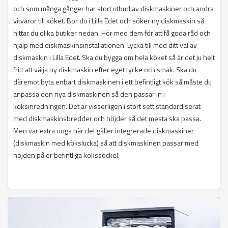
och som många gånger har stort utbud av diskmaskiner och andra
vitvaror till köket. Bor du i Lilla Edet och söker ny diskmaskin så
hittar du olika butiker nedan. Hör med dem för att få goda råd och
hjälp med diskmaskinsinstallationen. Lycka till med ditt val av
diskmaskin i Lilla Edet. Ska du bygga om hela köket så är det ju helt
fritt att välja ny diskmaskin efter eget tycke och smak. Ska du
däremot byta enbart diskmaskinen i ett befintligt kök så måste du
anpassa den nya diskmaskinen så den passar in i
köksinredningen. Det är visserligen i stort sett standardiserat
med diskmaskinsbredder och höjder så det mesta ska passa.
Men var extra noga när det gäller integrerade diskmaskiner
(diskmaskin med kökslucka) så att diskmaskinen passar med
höjden på er befintliga kökssockel.