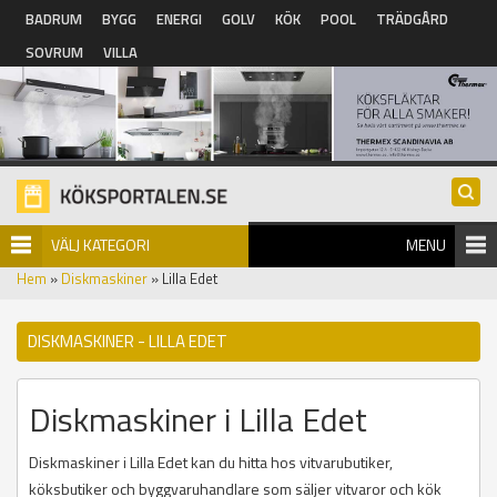
Hoppa till huvudinnehåll
BADRUM
BYGG
ENERGI
GOLV
KÖK
POOL
TRÄDGÅRD
SOVRUM
VILLA
VÄLJ KATEGORI
MENU
Hem
»
Diskmaskiner
» Lilla Edet
DISKMASKINER - LILLA EDET
Diskmaskiner i Lilla Edet
Diskmaskiner i Lilla Edet kan du hitta hos vitvarubutiker,
köksbutiker och byggvaruhandlare som säljer vitvaror och kök