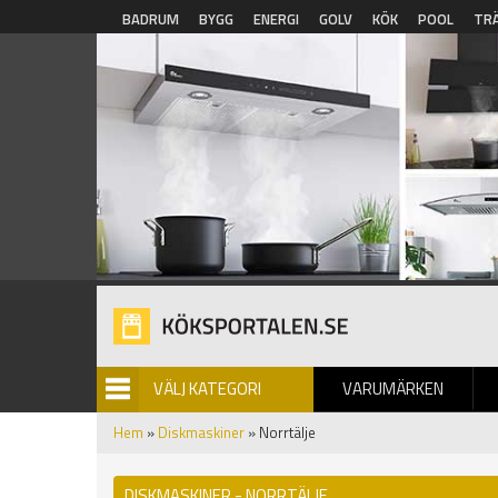
Hoppa till huvudinnehåll
BADRUM
BYGG
ENERGI
GOLV
KÖK
POOL
TR
VÄLJ KATEGORI
VARUMÄRKEN
BILDGALLERI
Hem
»
Diskmaskiner
» Norrtälje
DISKMASKINER - NORRTÄLJE