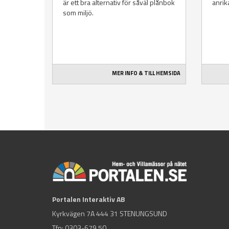
är ett bra alternativ för såväl plånbok
anrik
som miljö.
MER INFO & TILL HEMSIDA
Portalen Interaktiv AB
Kyrkvägen 7A 444 31 STENUNGSUND
Tfn:
0303-679 50