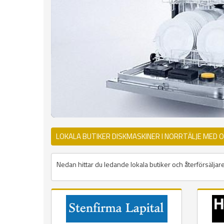
LOKALA BUTIKER DISKMASKINER I NORRTÄLJE MED 
Nedan hittar du ledande lokala butiker och återförsäljare