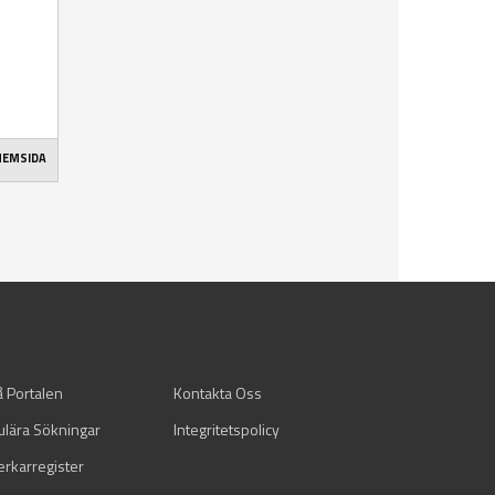
 HEMSIDA
å Portalen
Kontakta Oss
ulära Sökningar
Integritetspolicy
verkarregister