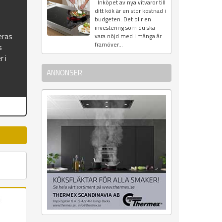
Inköpet av nya vitvaror till
ditt kök är en stor kostnad i
budgeten. Det blir en
investering som du ska
eras
vara nöjd med i många år
framöver...
s
r i
ANNONSER