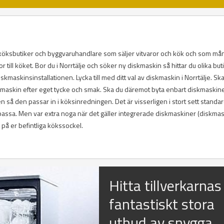
r, köksbutiker och byggvaruhandlare som säljer vitvaror och kök och som må
 till köket. Bor du i Norrtälje och söker ny diskmaskin så hittar du olika but
maskinsinstallationen. Lycka till med ditt val av diskmaskin i Norrtälje. Sk
diskmaskin efter eget tycke och smak. Ska du däremot byta enbart diskmaskine
så den passar in i köksinredningen. Det är visserligen i stort sett standar
ssa. Men var extra noga när det gäller integrerade diskmaskiner (diskma
å er befintliga kökssockel.
Hitta tillverkarnas
fantastiskt stora
utbud av snygga