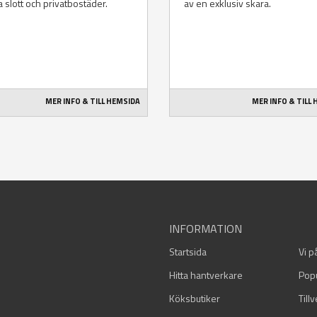
a slott och privatbostäder.
av en exklusiv skara.
MER INFO & TILL HEMSIDA
MER INFO & TILL
INFORMATION
Startsida
Vi p
Hitta hantverkare
Pop
Köksbutiker
Till