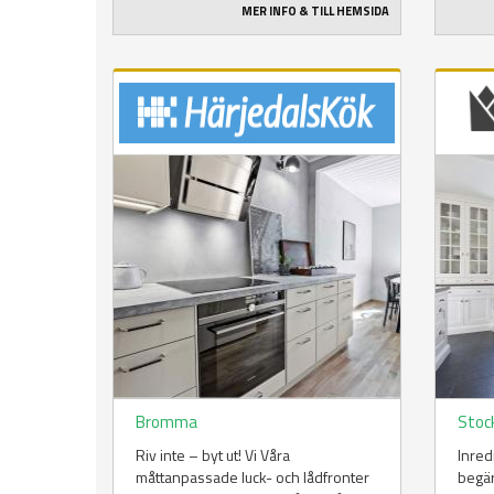
MER INFO & TILL HEMSIDA
Bromma
Stoc
Riv inte – byt ut! Vi Våra
Inred
måttanpassade luck- och lådfronter
begär