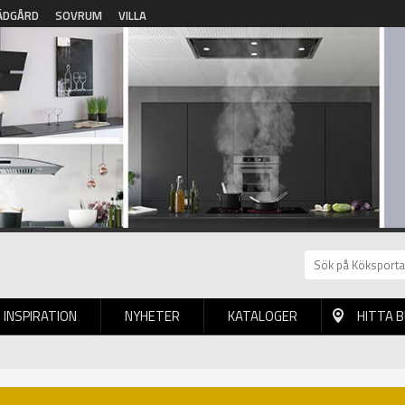
ÄDGÅRD
SOVRUM
VILLA
INSPIRATION
NYHETER
KATALOGER
HITTA 