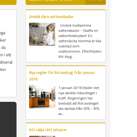
Undvik dyra vattenskador
Undvik kostsamma
vattenskador - Skaffa en
nga
vattenfelsbrytare! En
iker
vattenläcka hemma är lika
oväntad som
a du
ovälkommen. Efterföljden
n i ett
blir dryg...
diserat
skin
Nya regler för Rotavdrag från Januari
2016
1 januari 2016 träder det
nya sänkta rotavdraget i
kraft. Regeringen har
beslutat att Rot avdraget
ska sänkas från 50% - 30%
av...
Att välja rätt vitvaror