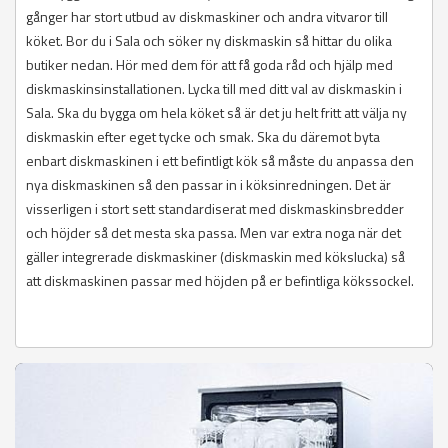
gånger har stort utbud av diskmaskiner och andra vitvaror till
köket. Bor du i Sala och söker ny diskmaskin så hittar du olika
butiker nedan. Hör med dem för att få goda råd och hjälp med
diskmaskinsinstallationen. Lycka till med ditt val av diskmaskin i
Sala. Ska du bygga om hela köket så är det ju helt fritt att välja ny
diskmaskin efter eget tycke och smak. Ska du däremot byta
enbart diskmaskinen i ett befintligt kök så måste du anpassa den
nya diskmaskinen så den passar in i köksinredningen. Det är
visserligen i stort sett standardiserat med diskmaskinsbredder
och höjder så det mesta ska passa. Men var extra noga när det
gäller integrerade diskmaskiner (diskmaskin med kökslucka) så
att diskmaskinen passar med höjden på er befintliga kökssockel.