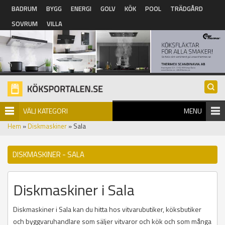
Hoppa till huvudinnehåll
BADRUM
BYGG
ENERGI
GOLV
KÖK
POOL
TRÄDGÅRD
SOVRUM
VILLA
VÄLJ KATEGORI
MENU
Hem
»
Diskmaskiner
» Sala
DISKMASKINER - SALA
Diskmaskiner i Sala
Diskmaskiner i Sala kan du hitta hos vitvarubutiker, köksbutiker
och byggvaruhandlare som säljer vitvaror och kök och som många