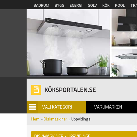
Hoppa till huvudinnehåll
BADRUM
BYGG
ENERGI
GOLV
KÖK
POOL
TR
VÄLJ KATEGORI
VARUMÄRKEN
BILDGALLERI
Hem
»
Diskmaskiner
» Uppvidinge
DISKMASKINER - UPPVIDINGE