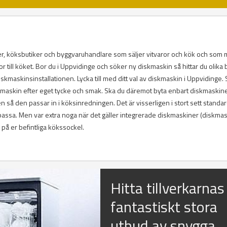
ker, köksbutiker och byggvaruhandlare som säljer vitvaror och kök och som
 till köket. Bor du i Uppvidinge och söker ny diskmaskin så hittar du olika 
kmaskinsinstallationen. Lycka till med ditt val av diskmaskin i Uppvidinge.
diskmaskin efter eget tycke och smak. Ska du däremot byta enbart diskmaskine
så den passar in i köksinredningen. Det är visserligen i stort sett standar
ssa. Men var extra noga när det gäller integrerade diskmaskiner (diskma
å er befintliga kökssockel.
Hitta tillverkarnas
fantastiskt stora
utbud av snygga