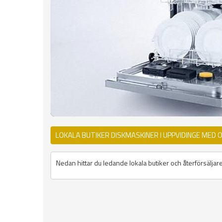
LOKALA BUTIKER DISKMASKINER I UPPVIDINGE MED 
Nedan hittar du ledande lokala butiker och återförsäljar