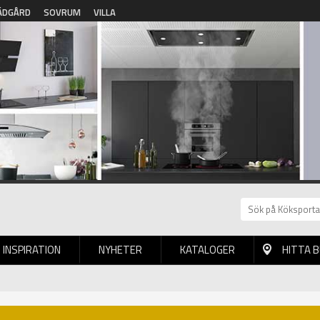
ÄDGÅRD
SOVRUM
VILLA
INSPIRATION
NYHETER
KATALOGER
HITTA 