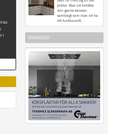
talet för med sig en del
plikter. Man vill behålla
den gamla känslan
samtidigt som man vill ha
ett funktionellt...
eras
s
r i
ANNONSER