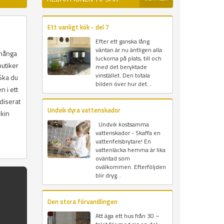
Ett vanligt kök - del 7
Efter ett ganska lång
väntan är nu äntligen alla
 många
luckorna på plats, till och
butiker
med det beryktade
vinstället. Den totala
 Ska du
bilden över hur det...
n i ett
diserat
Undvik dyra vattenskador
skin
Undvik kostsamma
vattenskador - Skaffa en
vattenfelsbrytare! En
vattenläcka hemma är lika
oväntad som
ovälkommen. Efterföljden
blir dryg...
Den stora förvandlingen
Att äga ett hus från 30 –