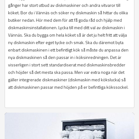
gånger har stort utbud av diskmaskiner och andra vitvaror till
köket. Bor du i Vännäs och söker ny diskmaskin så hittar du olika
butiker nedan. Hör med dem för att få goda råd och hjälp med
diskmaskinsinstallationen. Lycka till med ditt val av diskmaskin i
Vännäs. Ska du bygga om hela köket så är det ju helt fritt att välja
ny diskmaskin efter eget tycke och smak. Ska du däremot byta
enbart diskmaskinen i ett befintligt kök så måste du anpassa den
nya diskmaskinen så den passar in i köksinredningen. Det är
visserligen i stort sett standardiserat med diskmaskinsbredder
och höjder så det mesta ska passa. Men var extra noga när det
gäller integrerade diskmaskiner (diskmaskin med kökslucka) så
att diskmaskinen passar med höjden på er befintliga kökssockel.