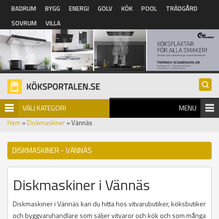
Hoppa till huvudinnehåll
BADRUM
BYGG
ENERGI
GOLV
KÖK
POOL
TRÄDGÅRD
SOVRUM
VILLA
VÄLJ KATEGORI
MENU
Hem
»
Diskmaskiner
» Vännäs
DISKMASKINER - VÄNNÄS
Diskmaskiner i Vännäs
Diskmaskiner i Vännäs kan du hitta hos vitvarubutiker, köksbutiker
och byggvaruhandlare som säljer vitvaror och kök och som många