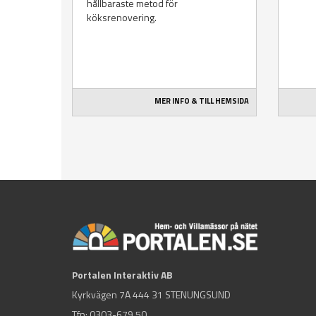
hållbaraste metod för
köksrenovering.
MER INFO & TILL HEMSIDA
Portalen Interaktiv AB
Kyrkvägen 7A 444 31 STENUNGSUND
Tfn:
0303-679 50