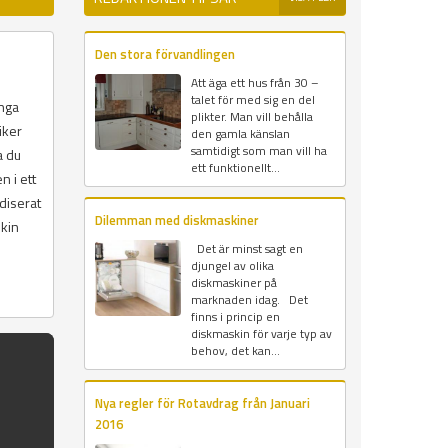
Den stora förvandlingen
Att äga ett hus från 30 –
talet för med sig en del
ånga
plikter. Man vill behålla
iker
den gamla känslan
samtidigt som man vill ha
a du
ett funktionellt...
n i ett
diserat
Dilemman med diskmaskiner
skin
Det är minst sagt en
djungel av olika
diskmaskiner på
marknaden idag. Det
finns i princip en
diskmaskin för varje typ av
behov, det kan...
Nya regler för Rotavdrag från Januari
2016