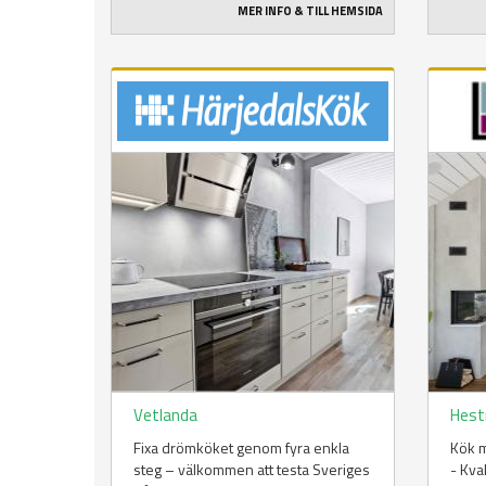
MER INFO & TILL HEMSIDA
Vetlanda
Hest
Fixa drömköket genom fyra enkla
Kök m
steg – välkommen att testa Sveriges
- Kva