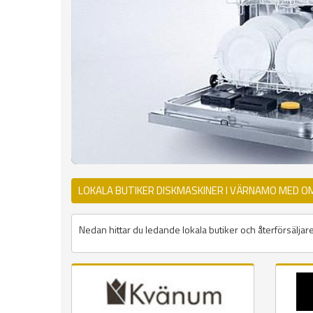
LOKALA BUTIKER DISKMASKINER I VÄRNAMO MED O
Nedan hittar du ledande lokala butiker och återförsäljar