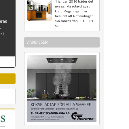
1 januari 2016 träder det
nya sänkta rotavdraget i
kraft. Regeringen har
beslutat att Rot avdraget
eras
ska sänkas från 50% - 30%
av...
s
r i
ANNONSER