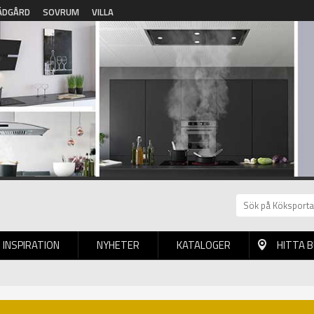
ÄDGÅRD
SOVRUM
VILLA
INSPIRATION
NYHETER
KATALOGER
HITTA 