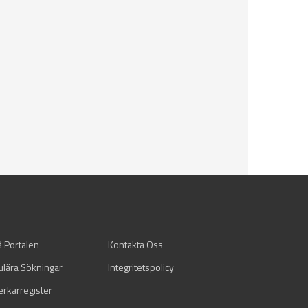
å Portalen
Kontakta Oss
ulära Sökningar
Integritetspolicy
verkarregister