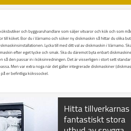
, köksbutiker och byggvaruhandlare som säljer vitvaror och kök och som m
 till köket. Bor du i Värnamo och söker ny diskmaskin så hittar du olika but
kmaskinsinstallationen. Lycka till med ditt val av diskmaskin i Värnamo. Sk
diskmaskin efter eget tycke och smak. Ska du däremot byta enbart diskmaskine
så den passar in i köksinredningen. Det är visserligen i stort sett standar
ssa. Men var extra noga när det gäller integrerade diskmaskiner (diskma
å er befintliga kökssockel.
Hitta tillverkarnas
fantastiskt stora
utbud av snygga