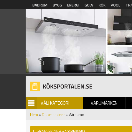
Hoppa till huvudinnehåll
BADRUM
BYGG
ENERGI
GOLV
KÖK
POOL
TR
VÄLJ KATEGORI
VARUMÄRKEN
BILDGALLERI
Hem
»
Diskmaskiner
» Värnamo
DISKMASKINER - VÄRNAMO