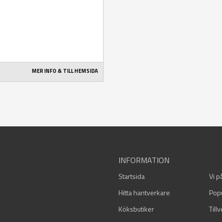
MER INFO & TILL HEMSIDA
INFORMATION
Startsida
Vi p
Hitta hantverkare
Pop
Köksbutiker
Till