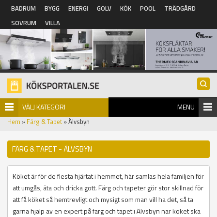
Hoppa till huvudinnehåll
BADRUM
BYGG
ENERGI
GOLV
KÖK
POOL
TRÄDGÅRD
SOVRUM
VILLA
VÄLJ KATEGORI
MENU
Hem
»
Färg & Tapet
» Älvsbyn
FÄRG & TAPET - ÄLVSBYN
Köket är för de flesta hjärtat i hemmet, här samlas hela familjen för
att umgås, äta och dricka gott. Färg och tapeter gör stor skillnad för
att få köket så hemtrevligt och mysigt som man vill ha det, så ta
gärna hjälp av en expert på färg och tapet i Älvsbyn när köket ska