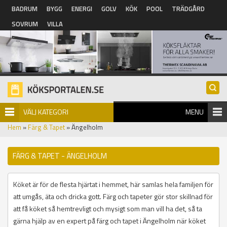
Hoppa till huvudinnehåll
BADRUM
BYGG
ENERGI
GOLV
KÖK
POOL
TRÄDGÅRD
SOVRUM
VILLA
VÄLJ KATEGORI
MENU
Hem
»
Färg & Tapet
» Ängelholm
FÄRG & TAPET - ÄNGELHOLM
Köket är för de flesta hjärtat i hemmet, här samlas hela familjen för
att umgås, äta och dricka gott. Färg och tapeter gör stor skillnad för
att få köket så hemtrevligt och mysigt som man vill ha det, så ta
gärna hjälp av en expert på färg och tapet i Ängelholm när köket