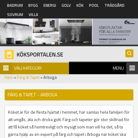
Hoppa till huvudinnehåll
BADRUM
BYGG
ENERGI
GOLV
KÖK
POOL
TRÄDGÅRD
SOVRUM
VILLA
VÄLJ KATEGORI
MENU
Hem
»
Färg & Tapet
» Arboga
FÄRG & TAPET - ARBOGA
Köket är för de flesta hjärtat i hemmet, här samlas hela familjen för
att umgås, äta och dricka gott. Färg och tapeter gör stor skillnad för
att få köket så hemtrevligt och mysigt som man vill ha det, så ta
gärna hjälp av en expert på färg och tapet i Arboga när köket ska