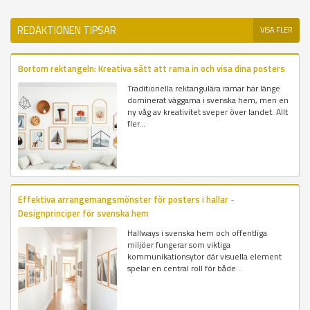
REDAKTIONEN TIPSAR
VISA FLER
Bortom rektangeln: Kreativa sätt att rama in och visa dina posters
Traditionella rektangulära ramar har länge
dominerat väggarna i svenska hem, men en
ny våg av kreativitet sveper över landet. Allt
fler...
Effektiva arrangemangsmönster för posters i hallar -
Designprinciper för svenska hem
Hallways i svenska hem och offentliga
miljöer fungerar som viktiga
kommunikationsytor där visuella element
spelar en central roll för både...