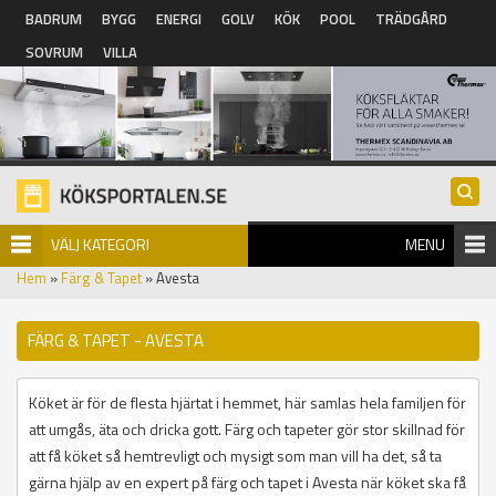
Hoppa till huvudinnehåll
BADRUM
BYGG
ENERGI
GOLV
KÖK
POOL
TRÄDGÅRD
SOVRUM
VILLA
VÄLJ KATEGORI
MENU
Hem
»
Färg & Tapet
» Avesta
FÄRG & TAPET - AVESTA
Köket är för de flesta hjärtat i hemmet, här samlas hela familjen för
att umgås, äta och dricka gott. Färg och tapeter gör stor skillnad för
att få köket så hemtrevligt och mysigt som man vill ha det, så ta
gärna hjälp av en expert på färg och tapet i Avesta när köket ska få