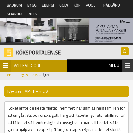
Hoppa till huvudinnehåll
BADRUM
BYGG
ENERGI
GOLV
KÖK
POOL
TRÄDGÅRD
SOVRUM
VILLA
VÄLJ KATEGORI
MENU
Hem
»
Färg & Tapet
» Bjuv
FÄRG & TAPET - BJUV
Köket är för de flesta hjärtat i hemmet, här samlas hela familjen för
att umgås, äta och dricka gott. Färg och tapeter gör stor skillnad för
att få köket så hemtrevligt och mysigt som man vill ha det, så ta
gärna hjälp av en expert på färg och tapet i Bjuv när köket ska få