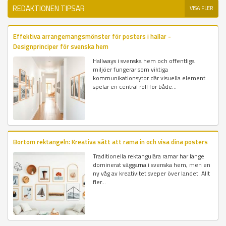
REDAKTIONEN TIPSAR
VISA FLER
Effektiva arrangemangsmönster för posters i hallar -
Designprinciper för svenska hem
Hallways i svenska hem och offentliga
miljöer fungerar som viktiga
kommunikationsytor där visuella element
spelar en central roll för både...
Bortom rektangeln: Kreativa sätt att rama in och visa dina posters
Traditionella rektangulära ramar har länge
dominerat väggarna i svenska hem, men en
ny våg av kreativitet sveper över landet. Allt
fler...