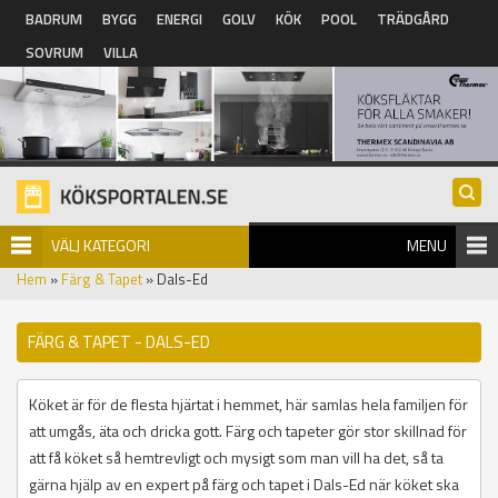
Hoppa till huvudinnehåll
BADRUM
BYGG
ENERGI
GOLV
KÖK
POOL
TRÄDGÅRD
SOVRUM
VILLA
VÄLJ KATEGORI
MENU
Hem
»
Färg & Tapet
» Dals-Ed
FÄRG & TAPET - DALS-ED
Köket är för de flesta hjärtat i hemmet, här samlas hela familjen för
att umgås, äta och dricka gott. Färg och tapeter gör stor skillnad för
att få köket så hemtrevligt och mysigt som man vill ha det, så ta
gärna hjälp av en expert på färg och tapet i Dals-Ed när köket ska