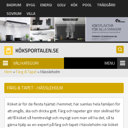
Hoppa till huvudinnehåll
BADRUM
BYGG
ENERGI
GOLV
KÖK
POOL
TRÄDGÅRD
SOVRUM
VILLA
VÄLJ KATEGORI
MENU
Hem
»
Färg & Tapet
» Hässleholm
FÄRG & TAPET - HÄSSLEHOLM
Köket är för de flesta hjärtat i hemmet, här samlas hela familjen för
att umgås, äta och dricka gott. Färg och tapeter gör stor skillnad för
att få köket så hemtrevligt och mysigt som man vill ha det, så ta
gärna hjälp av en expert på färg och tapet i Hässleholm när köket