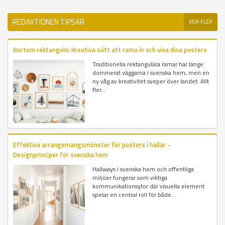
REDAKTIONEN TIPSAR
VISA FLER
Bortom rektangeln: Kreativa sätt att rama in och visa dina posters
Traditionella rektangulära ramar har länge
dominerat väggarna i svenska hem, men en
ny våg av kreativitet sveper över landet. Allt
fler...
Effektiva arrangemangsmönster för posters i hallar -
Designprinciper för svenska hem
Hallways i svenska hem och offentliga
miljöer fungerar som viktiga
kommunikationsytor där visuella element
spelar en central roll för både...