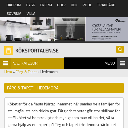
Hoppa till huvudinnehåll
BADRUM
BYGG
ENERGI
GOLV
KÖK
POOL
TRÄDGÅRD
SOVRUM
VILLA
VÄLJ KATEGORI
MENU
Hem
»
Färg & Tapet
» Hedemora
FÄRG & TAPET - HEDEMORA
Köket är för de flesta hjärtat i hemmet, här samlas hela familjen för
att umgås, äta och dricka gott. Färg och tapeter gör stor skillnad för
att få köket så hemtrevligt och mysigt som man vill ha det, så ta
gärna hjälp av en expert på färg och tapet i Hedemora när köket