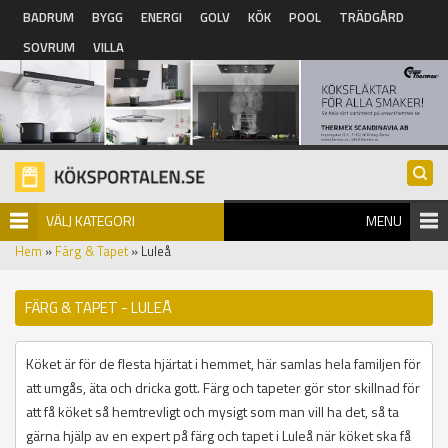
Hoppa till huvudinnehåll
BADRUM
BYGG
ENERGI
GOLV
KÖK
POOL
TRÄDGÅRD
SOVRUM
VILLA
VÄLJ KATEGORI
MENU
Hem
»
Färg & Tapet
» Luleå
FÄRG & TAPET - LULEÅ
Köket är för de flesta hjärtat i hemmet, här samlas hela familjen för
att umgås, äta och dricka gott. Färg och tapeter gör stor skillnad för
att få köket så hemtrevligt och mysigt som man vill ha det, så ta
gärna hjälp av en expert på färg och tapet i Luleå när köket ska få