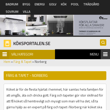
Hoppa till huvudinnehåll
BADRUM
BYGG
ENERGI
GOLV
KÖK
POOL
TRÄDGÅRD
SOVRUM
VILLA
VÄLJ KATEGORI
MENU
Hem
»
Färg & Tapet
» Norberg
FÄRG & TAPET - NORBERG
Köket är för de flesta hjärtat i hemmet, här samlas hela familjen för
att umgås, äta och dricka gott. Färg och tapeter gör stor skillnad för
att få köket så hemtrevligt och mysigt som man vill ha det, så ta
gärna hjälp av en expert på färg och tapet i Norberg när köket ska