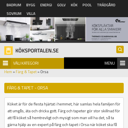
Hoppa till huvudinnehåll
BADRUM
BYGG
ENERGI
GOLV
KÖK
POOL
TRÄDGÅRD
SOVRUM
VILLA
VÄLJ KATEGORI
MENU
Hem
»
Färg & Tapet
» Orsa
FÄRG & TAPET - ORSA
Köket är för de flesta hjärtat i hemmet, här samlas hela familjen för
att umgås, äta och dricka gott. Färg och tapeter gör stor skillnad för
att få köket så hemtrevligt och mysigt som man vill ha det, så ta
gärna hjälp av en expert på färg och tapet i Orsa när köket ska få